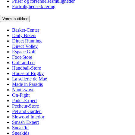
Priser og forsendelsesmuligheder
Fortrolighedserklæring
Vores butikker
Basket-Center
Daily Bikers
Direct Running
Direct-Volley
Espace Golf
Foot-Store
Golf and co
Handball-Store
House of Rugby
La sellerie de Maé
Made in Paradis
Nauti-wave
On-Fight
Padel-Expert
Pecheur-Store
Pet and Garden
Slowood Interior
Smash-Expert
Sneak'In
Sneakids