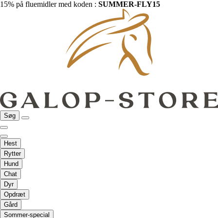
15% på fluemidler med koden :
SUMMER-FLY15
Søg
Hest
Rytter
Hund
Chat
Dyr
Opdræt
Gård
Sommer-special