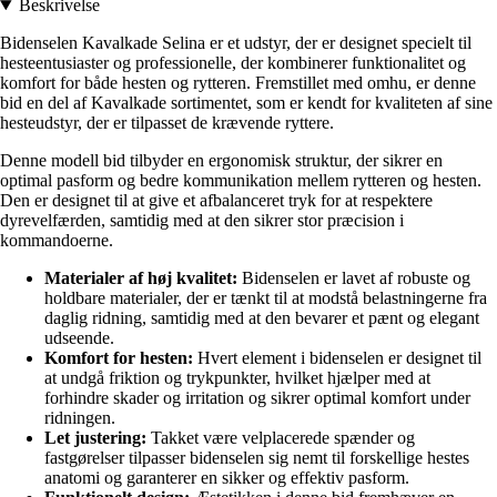
Beskrivelse
Bidenselen Kavalkade Selina er et udstyr, der er designet specielt til
hesteentusiaster og professionelle, der kombinerer funktionalitet og
komfort for både hesten og rytteren. Fremstillet med omhu, er denne
bid en del af Kavalkade sortimentet, som er kendt for kvaliteten af sine
hesteudstyr, der er tilpasset de krævende ryttere.
Denne modell bid tilbyder en ergonomisk struktur, der sikrer en
optimal pasform og bedre kommunikation mellem rytteren og hesten.
Den er designet til at give et afbalanceret tryk for at respektere
dyrevelfærden, samtidig med at den sikrer stor præcision i
kommandoerne.
Materialer af høj kvalitet:
Bidenselen er lavet af robuste og
holdbare materialer, der er tænkt til at modstå belastningerne fra
daglig ridning, samtidig med at den bevarer et pænt og elegant
udseende.
Komfort for hesten:
Hvert element i bidenselen er designet til
at undgå friktion og trykpunkter, hvilket hjælper med at
forhindre skader og irritation og sikrer optimal komfort under
ridningen.
Let justering:
Takket være velplacerede spænder og
fastgørelser tilpasser bidenselen sig nemt til forskellige hestes
anatomi og garanterer en sikker og effektiv pasform.