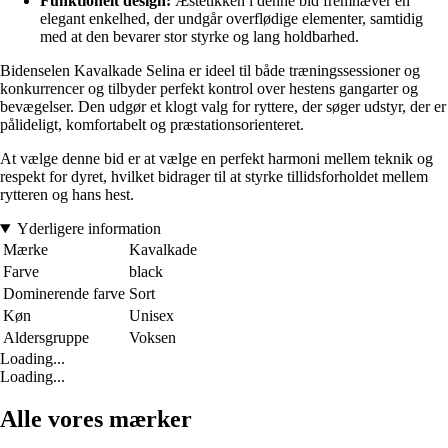
Funktionelt design:
Æstetikken i denne bid fremhæver en
elegant enkelhed, der undgår overflødige elementer, samtidig
med at den bevarer stor styrke og lang holdbarhed.
Bidenselen Kavalkade Selina er ideel til både træningssessioner og
konkurrencer og tilbyder perfekt kontrol over hestens gangarter og
bevægelser. Den udgør et klogt valg for ryttere, der søger udstyr, der er
pålideligt, komfortabelt og præstationsorienteret.
At vælge denne bid er at vælge en perfekt harmoni mellem teknik og
respekt for dyret, hvilket bidrager til at styrke tillidsforholdet mellem
rytteren og hans hest.
Yderligere information
Mærke
Kavalkade
Farve
black
Dominerende farve
Sort
Køn
Unisex
Aldersgruppe
Voksen
Loading...
Loading...
Alle vores mærker