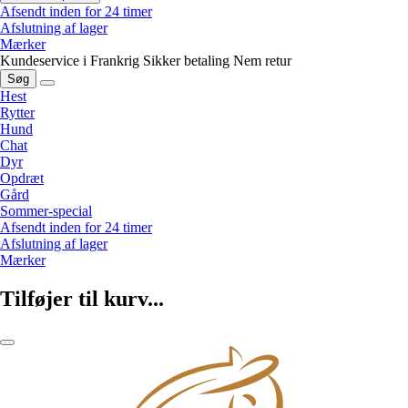
Afsendt inden for 24 timer
Afslutning af lager
Mærker
Kundeservice i Frankrig
Sikker betaling
Nem retur
Søg
Hest
Rytter
Hund
Chat
Dyr
Opdræt
Gård
Sommer-special
Afsendt inden for 24 timer
Afslutning af lager
Mærker
Tilføjer til kurv...