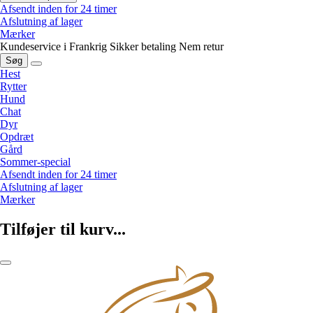
Afsendt inden for 24 timer
Afslutning af lager
Mærker
Kundeservice i Frankrig
Sikker betaling
Nem retur
Søg
Hest
Rytter
Hund
Chat
Dyr
Opdræt
Gård
Sommer-special
Afsendt inden for 24 timer
Afslutning af lager
Mærker
Tilføjer til kurv...