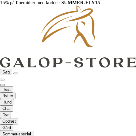
15% på fluemidler med koden :
SUMMER-FLY15
Søg
Hest
Rytter
Hund
Chat
Dyr
Opdræt
Gård
Sommer-special