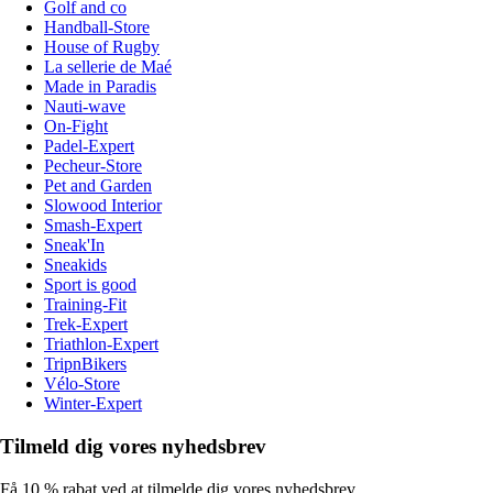
Golf and co
Handball-Store
House of Rugby
La sellerie de Maé
Made in Paradis
Nauti-wave
On-Fight
Padel-Expert
Pecheur-Store
Pet and Garden
Slowood Interior
Smash-Expert
Sneak'In
Sneakids
Sport is good
Training-Fit
Trek-Expert
Triathlon-Expert
TripnBikers
Vélo-Store
Winter-Expert
Tilmeld dig vores nyhedsbrev
Få 10 % rabat ved at tilmelde dig vores nyhedsbrev