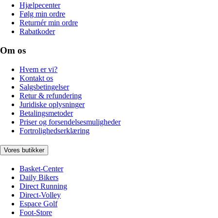
Hjælpecenter
Følg min ordre
Returnér min ordre
Rabatkoder
Om os
Hvem er vi?
Kontakt os
Salgsbetingelser
Retur & refundering
Juridiske oplysninger
Betalingsmetoder
Priser og forsendelsesmuligheder
Fortrolighedserklæring
Vores butikker
Basket-Center
Daily Bikers
Direct Running
Direct-Volley
Espace Golf
Foot-Store