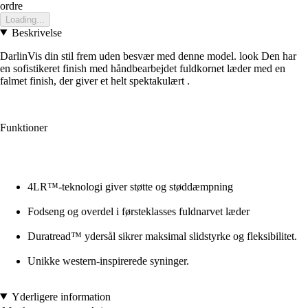
ordre
Loading...
Beskrivelse
DarlinVis din stil frem uden besvær med denne model. look Den har
en sofistikeret finish med håndbearbejdet fuldkornet læder med en
falmet finish, der giver et helt spektakulært .
Funktioner
4LR™-teknologi giver støtte og støddæmpning
Fodseng og overdel i førsteklasses fuldnarvet læder
Duratread™ ydersål sikrer maksimal slidstyrke og fleksibilitet.
Unikke western-inspirerede syninger.
Yderligere information