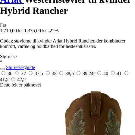
Hybrid Rancher
Fra
1.719,00 kr.
1.335,00 kr.
-22%
Opdag støvlerne til kvinder Ariat Hybrid Rancher, der kombinerer
komfort, varme og holdbarhed for hesteentusiaster.
Størrelse
*
Størrelsesguide
36
37
37,5
38
38,5
39
24t
40
41
41,5
42,5
Dette felt er påkrævet