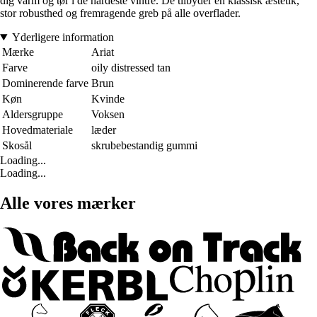
dig varm og tør i de hårdeste vintre. De tilbyder en klassisk æstetik,
stor robusthed og fremragende greb på alle overflader.
Yderligere information
Mærke
Ariat
Farve
oily distressed tan
Dominerende farve
Brun
Køn
Kvinde
Aldersgruppe
Voksen
Hovedmateriale
læder
Skosål
skrubebestandig gummi
Loading...
Loading...
Alle vores mærker