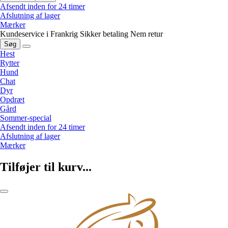
Afsendt inden for 24 timer
Afslutning af lager
Mærker
Kundeservice i Frankrig
Sikker betaling
Nem retur
Søg
Hest
Rytter
Hund
Chat
Dyr
Opdræt
Gård
Sommer-special
Afsendt inden for 24 timer
Afslutning af lager
Mærker
Tilføjer til kurv...