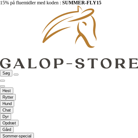
15% på fluemidler med koden :
SUMMER-FLY15
Søg
Hest
Rytter
Hund
Chat
Dyr
Opdræt
Gård
Sommer-special