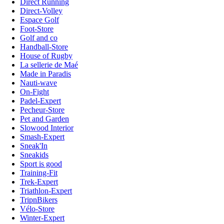
Direct Running
Direct-Volley
Espace Golf
Foot-Store
Golf and co
Handball-Store
House of Rugby
La sellerie de Maé
Made in Paradis
Nauti-wave
On-Fight
Padel-Expert
Pecheur-Store
Pet and Garden
Slowood Interior
Smash-Expert
Sneak'In
Sneakids
Sport is good
Training-Fit
Trek-Expert
Triathlon-Expert
TripnBikers
Vélo-Store
Winter-Expert