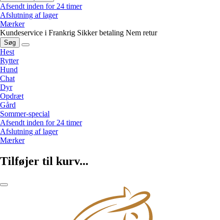
Afsendt inden for 24 timer
Afslutning af lager
Mærker
Kundeservice i Frankrig
Sikker betaling
Nem retur
Søg
Hest
Rytter
Hund
Chat
Dyr
Opdræt
Gård
Sommer-special
Afsendt inden for 24 timer
Afslutning af lager
Mærker
Tilføjer til kurv...