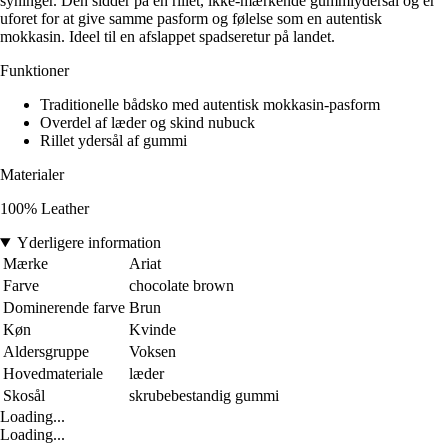
syninger. Den sidder på en rillet, ikke-mærkende gummiydersål og er
uforet for at give samme pasform og følelse som en autentisk
mokkasin. Ideel til en afslappet spadseretur på landet.
Funktioner
Traditionelle bådsko med autentisk mokkasin-pasform
Overdel af læder og skind nubuck
Rillet ydersål af gummi
Materialer
100% Leather
Yderligere information
Mærke
Ariat
Farve
chocolate brown
Dominerende farve
Brun
Køn
Kvinde
Aldersgruppe
Voksen
Hovedmateriale
læder
Skosål
skrubebestandig gummi
Loading...
Loading...