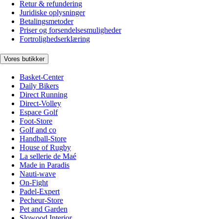
Retur & refundering
Juridiske oplysninger
Betalingsmetoder
Priser og forsendelsesmuligheder
Fortrolighedserklæring
Vores butikker
Basket-Center
Daily Bikers
Direct Running
Direct-Volley
Espace Golf
Foot-Store
Golf and co
Handball-Store
House of Rugby
La sellerie de Maé
Made in Paradis
Nauti-wave
On-Fight
Padel-Expert
Pecheur-Store
Pet and Garden
Slowood Interior