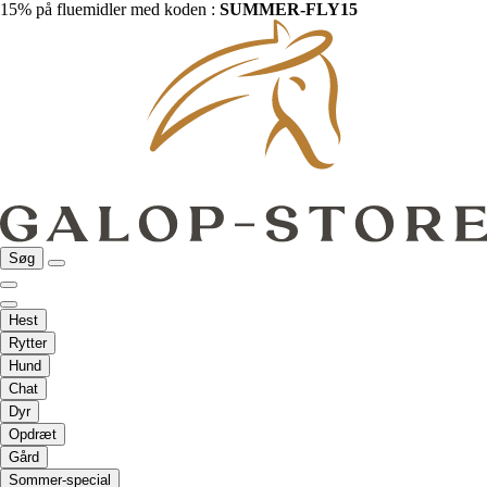
15% på fluemidler med koden :
SUMMER-FLY15
Søg
Hest
Rytter
Hund
Chat
Dyr
Opdræt
Gård
Sommer-special