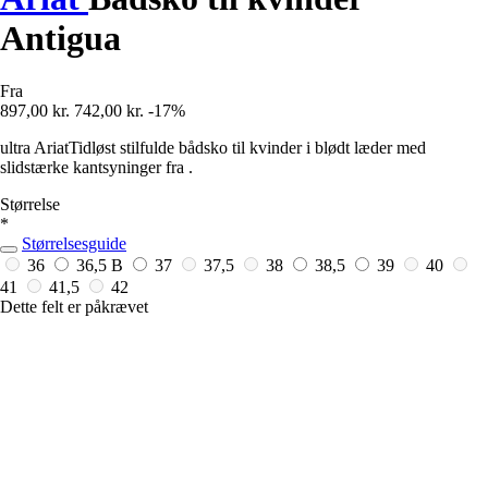
Antigua
Fra
897,00 kr.
742,00 kr.
-17%
ultra AriatTidløst stilfulde bådsko til kvinder i blødt læder med
slidstærke kantsyninger fra .
Størrelse
*
Størrelsesguide
36
36,5 B
37
37,5
38
38,5
39
40
41
41,5
42
Dette felt er påkrævet