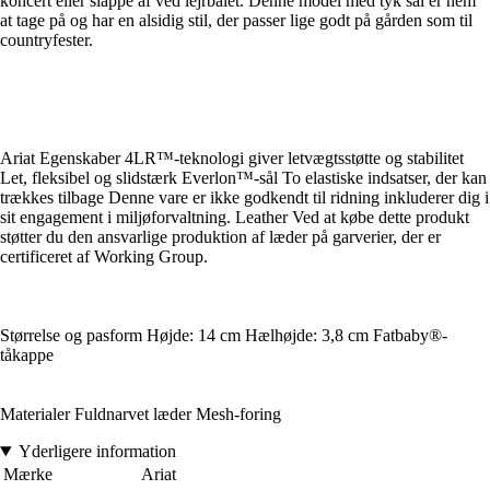
koncert eller slappe af ved lejrbålet. Denne model med tyk sål er nem
at tage på og har en alsidig stil, der passer lige godt på gården som til
countryfester.
Ariat Egenskaber 4LR™-teknologi giver letvægtsstøtte og stabilitet
Let, fleksibel og slidstærk Everlon™-sål To elastiske indsatser, der kan
trækkes tilbage Denne vare er ikke godkendt til ridning inkluderer dig i
sit engagement i miljøforvaltning. Leather Ved at købe dette produkt
støtter du den ansvarlige produktion af læder på garverier, der er
certificeret af Working Group.
Størrelse og pasform Højde: 14 cm Hælhøjde: 3,8 cm Fatbaby®-
tåkappe
Materialer Fuldnarvet læder Mesh-foring
Yderligere information
Mærke
Ariat