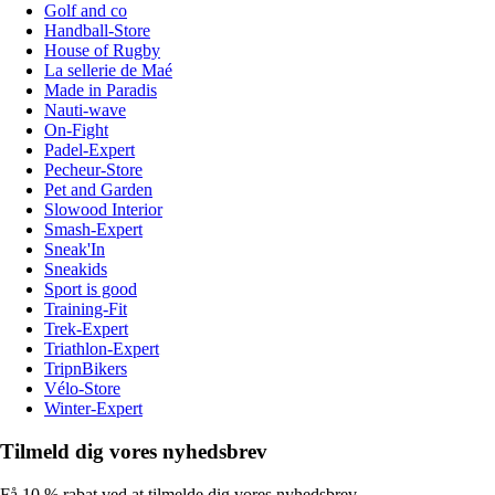
Golf and co
Handball-Store
House of Rugby
La sellerie de Maé
Made in Paradis
Nauti-wave
On-Fight
Padel-Expert
Pecheur-Store
Pet and Garden
Slowood Interior
Smash-Expert
Sneak'In
Sneakids
Sport is good
Training-Fit
Trek-Expert
Triathlon-Expert
TripnBikers
Vélo-Store
Winter-Expert
Tilmeld dig vores nyhedsbrev
Få 10 % rabat ved at tilmelde dig vores nyhedsbrev