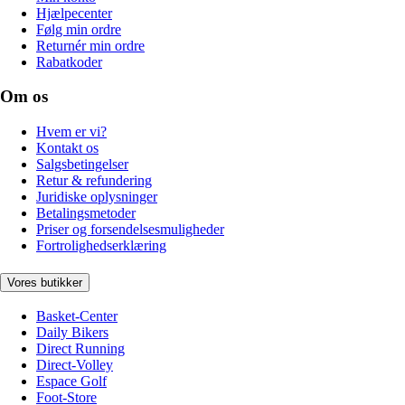
Hjælpecenter
Følg min ordre
Returnér min ordre
Rabatkoder
Om os
Hvem er vi?
Kontakt os
Salgsbetingelser
Retur & refundering
Juridiske oplysninger
Betalingsmetoder
Priser og forsendelsesmuligheder
Fortrolighedserklæring
Vores butikker
Basket-Center
Daily Bikers
Direct Running
Direct-Volley
Espace Golf
Foot-Store