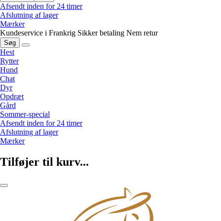
Afsendt inden for 24 timer
Afslutning af lager
Mærker
Kundeservice i Frankrig
Sikker betaling
Nem retur
Søg
Hest
Rytter
Hund
Chat
Dyr
Opdræt
Gård
Sommer-special
Afsendt inden for 24 timer
Afslutning af lager
Mærker
Tilføjer til kurv...