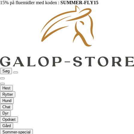
15% på fluemidler med koden :
SUMMER-FLY15
Søg
Hest
Rytter
Hund
Chat
Dyr
Opdræt
Gård
Sommer-special