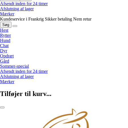
Afsendt inden for 24 timer
Afslutning af lager
Mærker
Kundeservice i Frankrig
Sikker betaling
Nem retur
Søg
Hest
Rytter
Hund
Chat
Dyr
Opdræt
Gård
Sommer-special
Afsendt inden for 24 timer
Afslutning af lager
Mærker
Tilføjer til kurv...