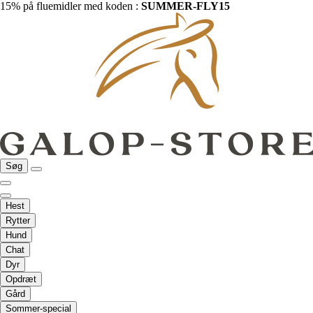
15% på fluemidler med koden :
SUMMER-FLY15
Søg
Hest
Rytter
Hund
Chat
Dyr
Opdræt
Gård
Sommer-special