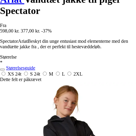
Spectator
Fra
598,00 kr.
377,00 kr.
-37%
SpectatorAriatBeskyt din unge entusiast mod elementerne med den
vandtætte jakke fra , der er perfekt til hestevæddeløb.
Størrelse
*
Størrelsesguide
XS
24t
S
24t
M
L
2XL
Dette felt er påkrævet