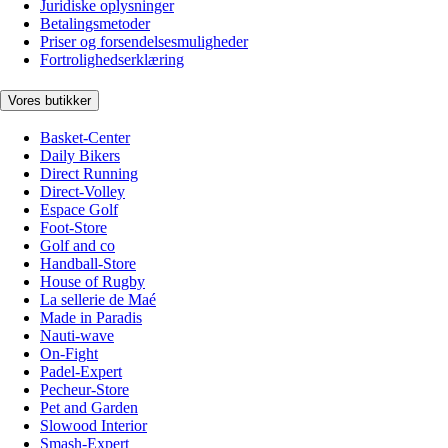
Juridiske oplysninger
Betalingsmetoder
Priser og forsendelsesmuligheder
Fortrolighedserklæring
Vores butikker
Basket-Center
Daily Bikers
Direct Running
Direct-Volley
Espace Golf
Foot-Store
Golf and co
Handball-Store
House of Rugby
La sellerie de Maé
Made in Paradis
Nauti-wave
On-Fight
Padel-Expert
Pecheur-Store
Pet and Garden
Slowood Interior
Smash-Expert