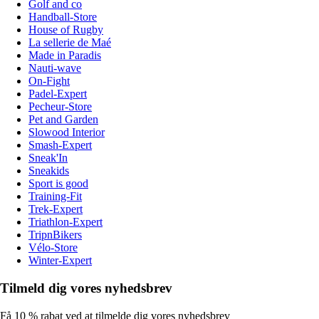
Golf and co
Handball-Store
House of Rugby
La sellerie de Maé
Made in Paradis
Nauti-wave
On-Fight
Padel-Expert
Pecheur-Store
Pet and Garden
Slowood Interior
Smash-Expert
Sneak'In
Sneakids
Sport is good
Training-Fit
Trek-Expert
Triathlon-Expert
TripnBikers
Vélo-Store
Winter-Expert
Tilmeld dig vores nyhedsbrev
Få 10 % rabat ved at tilmelde dig vores nyhedsbrev