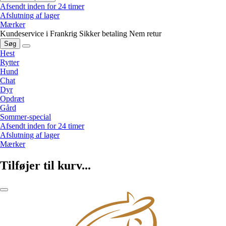
Afsendt inden for 24 timer
Afslutning af lager
Mærker
Kundeservice i Frankrig
Sikker betaling
Nem retur
Søg
Hest
Rytter
Hund
Chat
Dyr
Opdræt
Gård
Sommer-special
Afsendt inden for 24 timer
Afslutning af lager
Mærker
Tilføjer til kurv...