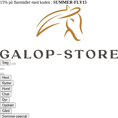
15% på fluemidler med koden :
SUMMER-FLY15
Søg
Hest
Rytter
Hund
Chat
Dyr
Opdræt
Gård
Sommer-special