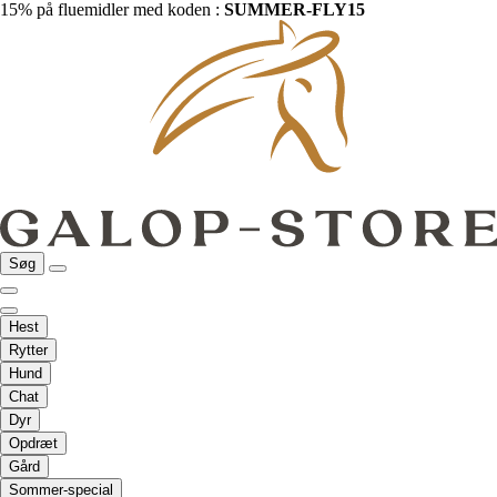
15% på fluemidler med koden :
SUMMER-FLY15
Søg
Hest
Rytter
Hund
Chat
Dyr
Opdræt
Gård
Sommer-special