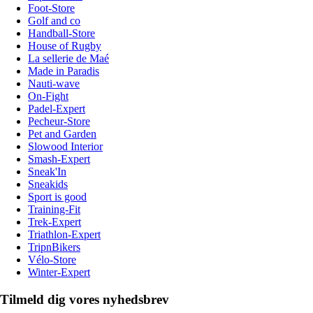
Foot-Store
Golf and co
Handball-Store
House of Rugby
La sellerie de Maé
Made in Paradis
Nauti-wave
On-Fight
Padel-Expert
Pecheur-Store
Pet and Garden
Slowood Interior
Smash-Expert
Sneak'In
Sneakids
Sport is good
Training-Fit
Trek-Expert
Triathlon-Expert
TripnBikers
Vélo-Store
Winter-Expert
Tilmeld dig vores nyhedsbrev