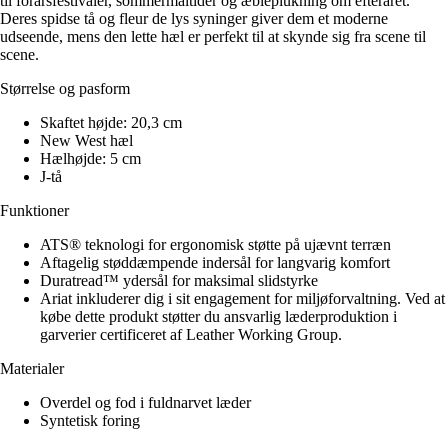
til forårsfestivaler, sommermåltider og æbleplukning om efteråret.
Deres spidse tå og fleur de lys syninger giver dem et moderne
udseende, mens den lette hæl er perfekt til at skynde sig fra scene til
scene.
Størrelse og pasform
Skaftet højde: 20,3 cm
New West hæl
Hælhøjde: 5 cm
J-tå
Funktioner
ATS® teknologi for ergonomisk støtte på ujævnt terræn
Aftagelig støddæmpende indersål for langvarig komfort
Duratread™ ydersål for maksimal slidstyrke
Ariat inkluderer dig i sit engagement for miljøforvaltning. Ved at
købe dette produkt støtter du ansvarlig læderproduktion i
garverier certificeret af Leather Working Group.
Materialer
Overdel og fod i fuldnarvet læder
Syntetisk foring