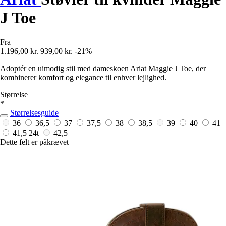
J Toe
Fra
1.196,00 kr.
939,00 kr.
-21%
Adoptér en uimodig stil med dameskoen Ariat Maggie J Toe, der
kombinerer komfort og elegance til enhver lejlighed.
Størrelse
*
Størrelsesguide
36
36,5
37
37,5
38
38,5
39
40
41
41,5
24t
42,5
Dette felt er påkrævet