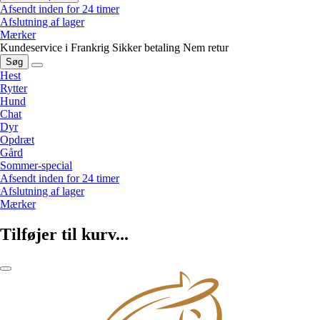
Afsendt inden for 24 timer
Afslutning af lager
Mærker
Kundeservice i Frankrig
Sikker betaling
Nem retur
Søg
Hest
Rytter
Hund
Chat
Dyr
Opdræt
Gård
Sommer-special
Afsendt inden for 24 timer
Afslutning af lager
Mærker
Tilføjer til kurv...