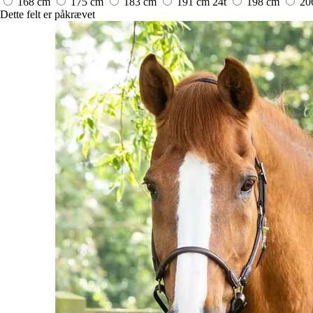
168 cm
175 cm
183 cm
191 cm
24t
198 cm
20
Dette felt er påkrævet