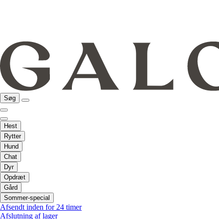
Søg
Hest
Rytter
Hund
Chat
Dyr
Opdræt
Gård
Sommer-special
Afsendt inden for 24 timer
Afslutning af lager