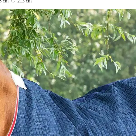
6 cm
213 cm