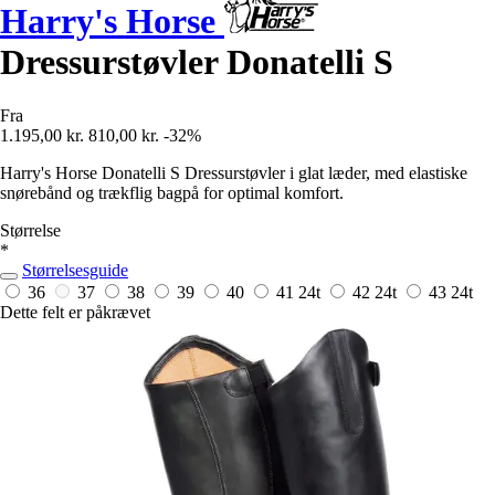
Harry's Horse
Dressurstøvler Donatelli S
Fra
1.195,00 kr.
810,00 kr.
-32%
Harry's Horse Donatelli S Dressurstøvler i glat læder, med elastiske
snørebånd og trækflig bagpå for optimal komfort.
Størrelse
*
Størrelsesguide
36
37
38
39
40
41
24t
42
24t
43
24t
Dette felt er påkrævet