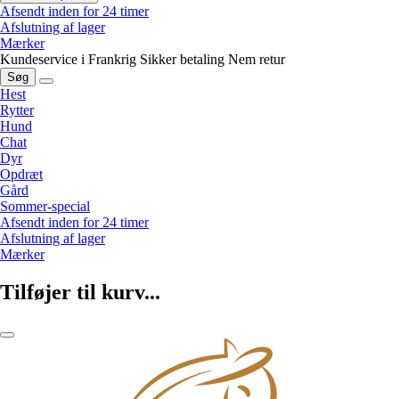
Afsendt inden for 24 timer
Afslutning af lager
Mærker
Kundeservice i Frankrig
Sikker betaling
Nem retur
Søg
Hest
Rytter
Hund
Chat
Dyr
Opdræt
Gård
Sommer-special
Afsendt inden for 24 timer
Afslutning af lager
Mærker
Tilføjer til kurv...