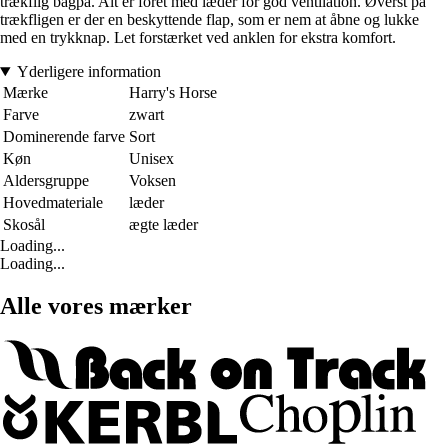
trækflig bagpå. Alt er foret med læder for god ventilation. Øverst på
trækfligen er der en beskyttende flap, som er nem at åbne og lukke
med en trykknap. Let forstærket ved anklen for ekstra komfort.
Yderligere information
Mærke
Harry's Horse
Farve
zwart
Dominerende farve
Sort
Køn
Unisex
Aldersgruppe
Voksen
Hovedmateriale
læder
Skosål
ægte læder
Loading...
Loading...
Alle vores mærker