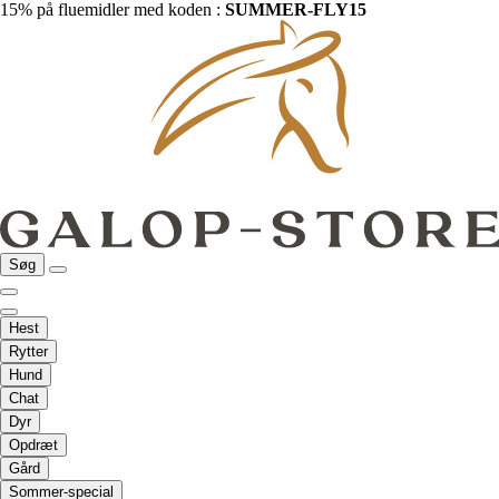
15% på fluemidler med koden :
SUMMER-FLY15
Søg
Hest
Rytter
Hund
Chat
Dyr
Opdræt
Gård
Sommer-special