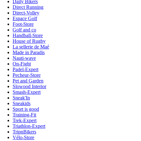
Daily Bikers
Direct Running
Direct-Volley
Espace Golf
Foot-Store
Golf and co
Handball-Store
House of Rugby
La sellerie de Maé
Made in Paradis
Nauti-wave
On-Fight
Padel-Expert
Pecheur-Store
Pet and Garden
Slowood Interior
Smash-Expert
Sneak'In
Sneakids
Sport is good
Training-Fit
Trek-Expert
Triathlon-Expert
TripnBikers
Vélo-Store