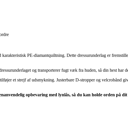
 ordre
arakteristisk PE-diamantquiltning. Dette dressurunderlag er fremstillet a
ssurunderlaget og transporterer fugt væk fra huden, så din hest har de
lføjer et strejf af udsmykning. Justerbare D-stropper og velcrobånd give
nanvendelig opbevaring med lynlås, så du kan holde orden på dit ud