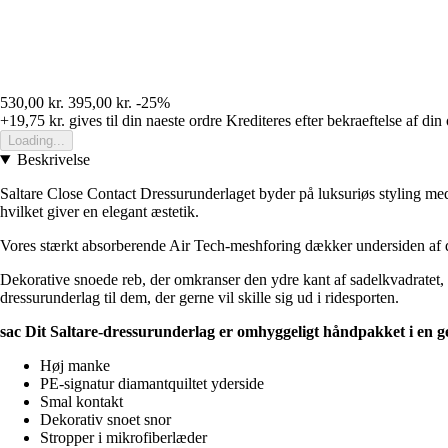
530,00 kr.
395,00 kr.
-25%
+19,75 kr.
gives til din naeste ordre
Krediteres efter bekraeftelse af din
Loading...
Beskrivelse
Saltare Close Contact Dressurunderlaget byder på luksuriøs styling med k
hvilket giver en elegant æstetik.
Vores stærkt absorberende Air Tech-meshforing dækker undersiden af dre
Dekorative snoede reb, der omkranser den ydre kant af sadelkvadratet, ti
dressurunderlag til dem, der gerne vil skille sig ud i ridesporten.
sac Dit Saltare-dressurunderlag er omhyggeligt håndpakket i en ge
Høj manke
PE-signatur diamantquiltet yderside
Smal kontakt
Dekorativ snoet snor
Stropper i mikrofiberlæder