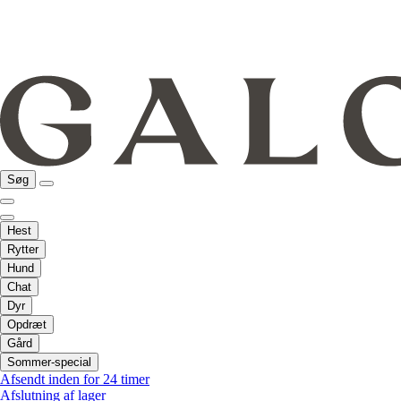
Søg
Hest
Rytter
Hund
Chat
Dyr
Opdræt
Gård
Sommer-special
Afsendt inden for 24 timer
Afslutning af lager