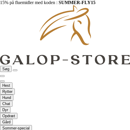
15% på fluemidler med koden :
SUMMER-FLY15
Søg
Hest
Rytter
Hund
Chat
Dyr
Opdræt
Gård
Sommer-special