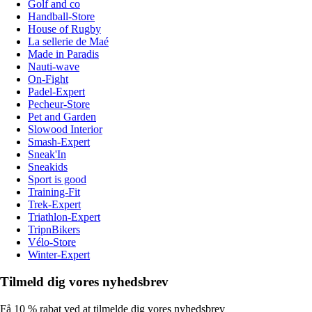
Golf and co
Handball-Store
House of Rugby
La sellerie de Maé
Made in Paradis
Nauti-wave
On-Fight
Padel-Expert
Pecheur-Store
Pet and Garden
Slowood Interior
Smash-Expert
Sneak'In
Sneakids
Sport is good
Training-Fit
Trek-Expert
Triathlon-Expert
TripnBikers
Vélo-Store
Winter-Expert
Tilmeld dig vores nyhedsbrev
Få 10 % rabat ved at tilmelde dig vores nyhedsbrev