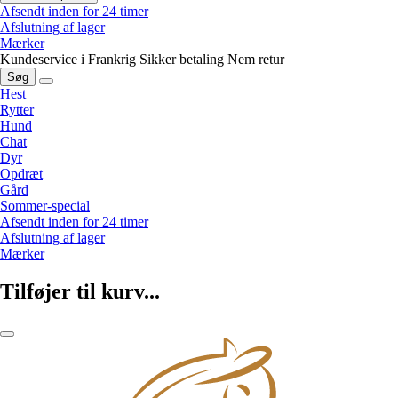
Afsendt inden for 24 timer
Afslutning af lager
Mærker
Kundeservice i Frankrig
Sikker betaling
Nem retur
Søg
Hest
Rytter
Hund
Chat
Dyr
Opdræt
Gård
Sommer-special
Afsendt inden for 24 timer
Afslutning af lager
Mærker
Tilføjer til kurv...