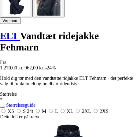
Vis mere
ELT
Vandtæt ridejakke
Fehmarn
Fra
1.270,00 kr.
962,00 kr.
-24%
Hold dig tør med den vandtætte ridjakke ELT Fehmarn - det perfekte
valg til funktionelt og holdbart rideudstyr.
Størrelse
*
Størrelsesguide
XS
S
24t
M
L
XL
2XL
2XS
Dette felt er påkrævet