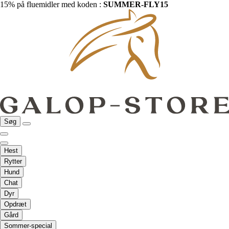
15% på fluemidler med koden :
SUMMER-FLY15
Søg
Hest
Rytter
Hund
Chat
Dyr
Opdræt
Gård
Sommer-special