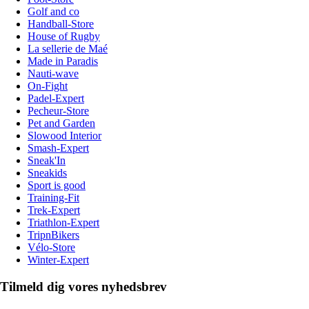
Golf and co
Handball-Store
House of Rugby
La sellerie de Maé
Made in Paradis
Nauti-wave
On-Fight
Padel-Expert
Pecheur-Store
Pet and Garden
Slowood Interior
Smash-Expert
Sneak'In
Sneakids
Sport is good
Training-Fit
Trek-Expert
Triathlon-Expert
TripnBikers
Vélo-Store
Winter-Expert
Tilmeld dig vores nyhedsbrev