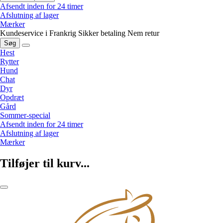
Afsendt inden for 24 timer
Afslutning af lager
Mærker
Kundeservice i Frankrig
Sikker betaling
Nem retur
Søg
Hest
Rytter
Hund
Chat
Dyr
Opdræt
Gård
Sommer-special
Afsendt inden for 24 timer
Afslutning af lager
Mærker
Tilføjer til kurv...