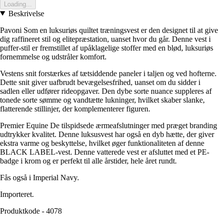
Loading...
Beskrivelse
Pavoni Som en luksuriøs quiltet træningsvest er den designet til at give
dig raffineret stil og elitepræstation, uanset hvor du går. Denne vest i
puffer-stil er fremstillet af upåklagelige stoffer med en blød, luksuriøs
fornemmelse og udstråler komfort.
Vestens snit forstærkes af tætsiddende paneler i taljen og ved hofterne.
Dette snit giver uafbrudt bevægelsesfrihed, uanset om du sidder i
sadlen eller udfører rideopgaver. Den dybe sorte nuance suppleres af
tonede sorte sømme og vandtætte lukninger, hvilket skaber slanke,
flatterende stillinjer, der komplementerer figuren.
Premier Equine De tilspidsede ærmeafslutninger med præget branding
udtrykker kvalitet. Denne luksusvest har også en dyb hætte, der giver
ekstra varme og beskyttelse, hvilket øger funktionaliteten af denne
BLACK LABEL-vest. Denne vatterede vest er afsluttet med et PE-
badge i krom og er perfekt til alle årstider, hele året rundt.
Fås også i Imperial Navy.
Importeret.
Produktkode - 4078