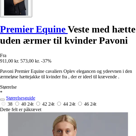
Premier Equine
Veste med hætte
uden ærmer til kvinder Pavoni
Fra
911,00 kr.
573,00 kr.
-37%
Pavoni Premier Equine cavaliers Oplev elegancen og ydeevnen i den
ærmeløse hættejakke til kvinder fra , der er ideel til krævende .
Størrelse
*
Størrelsesguide
38
40
24t
42
24t
44
24t
46
24t
Dette felt er påkrævet