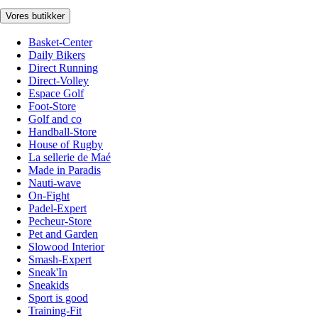
Vores butikker
Basket-Center
Daily Bikers
Direct Running
Direct-Volley
Espace Golf
Foot-Store
Golf and co
Handball-Store
House of Rugby
La sellerie de Maé
Made in Paradis
Nauti-wave
On-Fight
Padel-Expert
Pecheur-Store
Pet and Garden
Slowood Interior
Smash-Expert
Sneak'In
Sneakids
Sport is good
Training-Fit