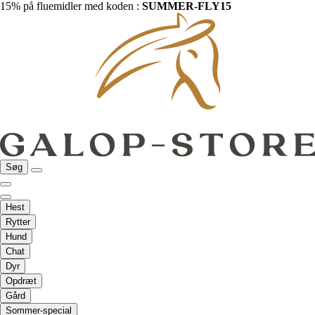
15% på fluemidler med koden :
SUMMER-FLY15
Søg
Hest
Rytter
Hund
Chat
Dyr
Opdræt
Gård
Sommer-special