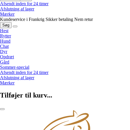
Afsendt inden for 24 timer
Afslutning af lager
Mærker
Kundeservice i Frankrig
Sikker betaling
Nem retur
Søg
Hest
Rytter
Hund
Chat
Dyr
Opdræt
Gård
Sommer-special
Afsendt inden for 24 timer
Afslutning af lager
Mærker
Tilføjer til kurv...