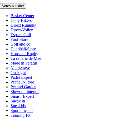
Vores butikker
Basket-Center
Daily Bikers
Direct Running
Direct-Volley
Espace Golf
Foot-Store
Golf and co
Handball-Store
House of Rugby
La sellerie de Maé
Made in Paradis
Nauti-wave
On-Fight
Padel-Expert
Pecheur-Store
Pet and Garden
Slowood Interior
Smash-Expert
Sneak'In
Sneakids
Sport is good
Training-Fit