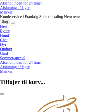
Afsendt inden for 24 timer
Afslutning af lager
Mærker
Kundeservice i Frankrig
Sikker betaling
Nem retur
Søg
Hest
Rytter
Hund
Chat
Dyr
Opdræt
Gård
Sommer-special
Afsendt inden for 24 timer
Afslutning af lager
Mærker
Tilføjer til kurv...