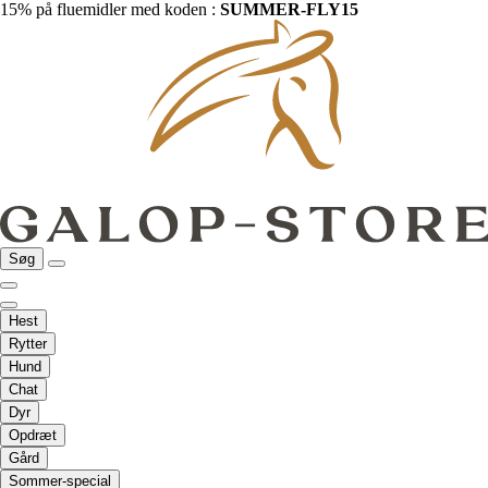
15% på fluemidler med koden :
SUMMER-FLY15
Søg
Hest
Rytter
Hund
Chat
Dyr
Opdræt
Gård
Sommer-special