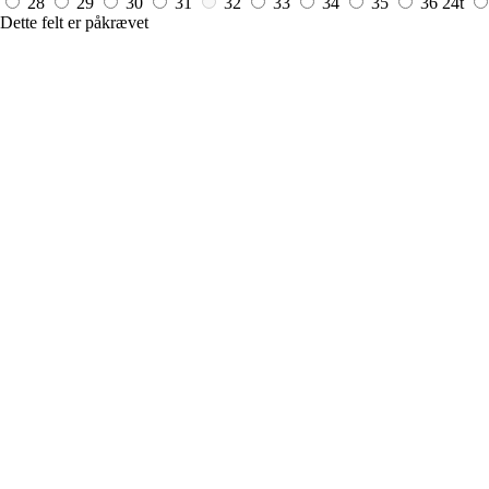
28
29
30
31
32
33
34
35
36
24t
Dette felt er påkrævet