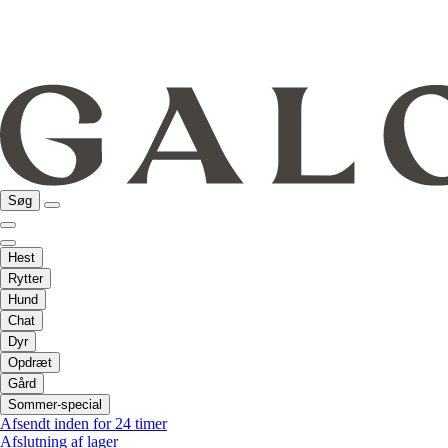
Søg
Hest
Rytter
Hund
Chat
Dyr
Opdræt
Gård
Sommer-special
Afsendt inden for 24 timer
Afslutning af lager