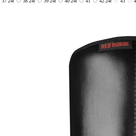
37
24t
38
24t
39
24t
40
24t
41
42
24t
43