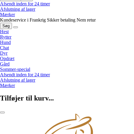
Afsendt inden for 24 timer
Afslutning af lager
Mærker
Kundeservice i Frankrig
Sikker betaling
Nem retur
Søg
Hest
Rytter
Hund
Chat
Dyr
Opdræt
Gård
Sommer-special
Afsendt inden for 24 timer
Afslutning af lager
Mærker
Tilføjer til kurv...