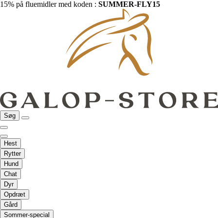
15% på fluemidler med koden :
SUMMER-FLY15
Søg
Hest
Rytter
Hund
Chat
Dyr
Opdræt
Gård
Sommer-special