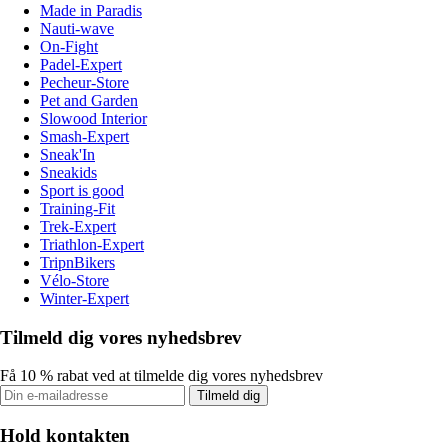
Made in Paradis
Nauti-wave
On-Fight
Padel-Expert
Pecheur-Store
Pet and Garden
Slowood Interior
Smash-Expert
Sneak'In
Sneakids
Sport is good
Training-Fit
Trek-Expert
Triathlon-Expert
TripnBikers
Vélo-Store
Winter-Expert
Tilmeld dig vores nyhedsbrev
Få 10 % rabat ved at tilmelde dig vores nyhedsbrev
Tilmeld dig
Hold kontakten