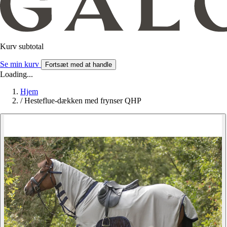
Kurv subtotal
Se min kurv
Fortsæt med at handle
Loading...
Hjem
/
Hesteflue-dækken med frynser QHP