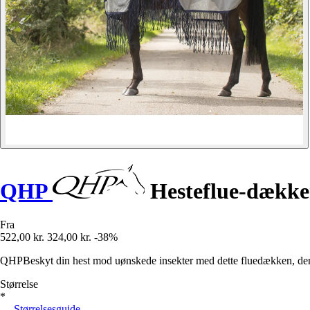
QHP
Hesteflue-dække
Fra
522,00 kr.
324,00 kr.
-38%
QHPBeskyt din hest mod uønskede insekter med dette fluedækken, der e
Størrelse
*
Størrelsesguide