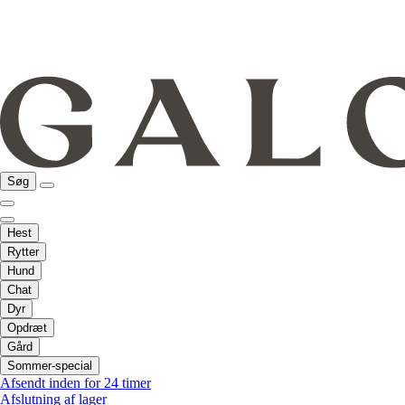
Søg
Hest
Rytter
Hund
Chat
Dyr
Opdræt
Gård
Sommer-special
Afsendt inden for 24 timer
Afslutning af lager