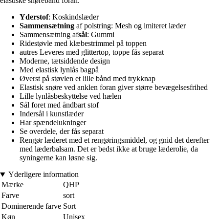
elastiske snørebånd foran.
Yderstof
: Koskindslæder
Sammensætning
af polstring: Mesh og imiteret læder
Sammensætning af
sål
: Gummi
Ridestøvle med klæbestrimmel på toppen
autres Leveres med glittertop, toppe fås separat
Moderne, tætsiddende design
Med elastisk lynlås bagpå
Øverst på støvlen et lille bånd med trykknap
Elastisk snøre ved anklen foran giver større bevægelsesfrihed
Lille lynlåsbeskyttelse ved hælen
Sål foret med åndbart stof
Indersål i kunstlæder
Har spændelukninger
Se overdele, der fås separat
Rengør læderet med et rengøringsmiddel, og gnid det derefter
med læderbalsam. Det er bedst ikke at bruge læderolie, da
syningerne kan løsne sig.
Yderligere information
Mærke
QHP
Farve
sort
Dominerende farve
Sort
Køn
Unisex