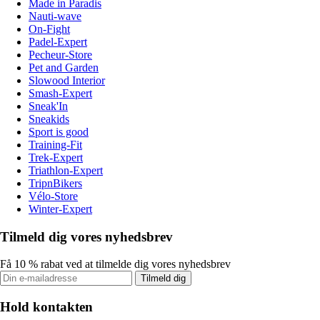
Made in Paradis
Nauti-wave
On-Fight
Padel-Expert
Pecheur-Store
Pet and Garden
Slowood Interior
Smash-Expert
Sneak'In
Sneakids
Sport is good
Training-Fit
Trek-Expert
Triathlon-Expert
TripnBikers
Vélo-Store
Winter-Expert
Tilmeld dig vores nyhedsbrev
Få 10 % rabat ved at tilmelde dig vores nyhedsbrev
Tilmeld dig
Hold kontakten