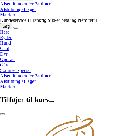
Afsendt inden for 24 timer
Afslutning af lager
Mærker
Kundeservice i Frankrig
Sikker betaling
Nem retur
Søg
Hest
Rytter
Hund
Chat
Dyr
Opdræt
Gård
Sommer-special
Afsendt inden for 24 timer
Afslutning af lager
Mærker
Tilføjer til kurv...