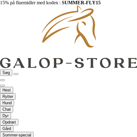
15% på fluemidler med koden :
SUMMER-FLY15
Søg
Hest
Rytter
Hund
Chat
Dyr
Opdræt
Gård
Sommer-special