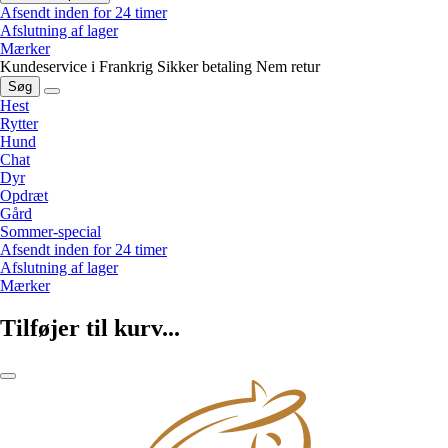
Afsendt inden for 24 timer
Afslutning af lager
Mærker
Kundeservice i Frankrig
Sikker betaling
Nem retur
Søg
Hest
Rytter
Hund
Chat
Dyr
Opdræt
Gård
Sommer-special
Afsendt inden for 24 timer
Afslutning af lager
Mærker
Tilføjer til kurv...