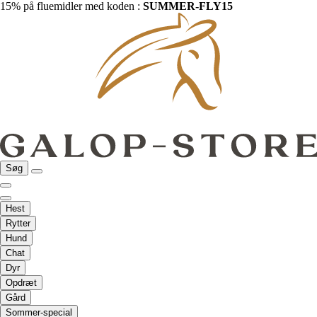
15% på fluemidler med koden :
SUMMER-FLY15
Søg
Hest
Rytter
Hund
Chat
Dyr
Opdræt
Gård
Sommer-special