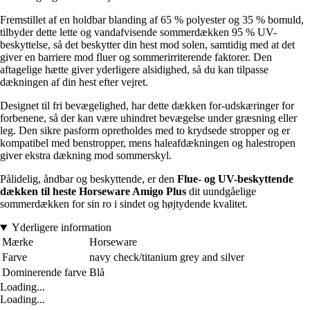
Fremstillet af en holdbar blanding af 65 % polyester og 35 % bomuld,
tilbyder dette lette og vandafvisende sommerdækken 95 % UV-
beskyttelse, så det beskytter din hest mod solen, samtidig med at det
giver en barriere mod fluer og sommerirriterende faktorer. Den
aftagelige hætte giver yderligere alsidighed, så du kan tilpasse
dækningen af din hest efter vejret.
Designet til fri bevægelighed, har dette dækken for-udskæringer for
forbenene, så der kan være uhindret bevægelse under græsning eller
leg. Den sikre pasform opretholdes med to krydsede stropper og er
kompatibel med benstropper, mens haleafdækningen og halestropen
giver ekstra dækning mod sommerskyl.
Pålidelig, åndbar og beskyttende, er den
Flue- og UV-beskyttende
dækken til heste Horseware Amigo Plus
dit uundgåelige
sommerdækken for sin ro i sindet og højtydende kvalitet.
Yderligere information
Mærke
Horseware
Farve
navy check/titanium grey and silver
Dominerende farve
Blå
Loading...
Loading...