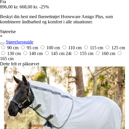
Fra
896,00 kr.
668,00 kr.
-25%
Beskyt din hest med fluenettrøjet Horseware Amigo Plus, som
kombinerer åndbarhed og komfort i alle situationer.
Størrelse
*
Størrelsesguide
90 cm
95 cm
100 cm
110 cm
115 cm
125 cm
130 cm
140 cm
145 cm
24t
155 cm
160 cm
165 cm
Dette felt er påkrævet