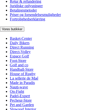
Retur & refundering
Juridiske oplysninger
Betalingsmetoder
Priser og forsendelsesmuligheder
Fortrolighedserklæring
Vores butikker
Basket-Center
Daily Bikers
Direct Running
Direct-Volley
Espace Golf
Foot-Store
Golf and co
Handball-Store
House of Rugby
La sellerie de Maé
Made in Paradis
Nauti-wave
On-Fight
Padel-Expert
Pecheur-Store
Pet and Garden
Slowood Interior