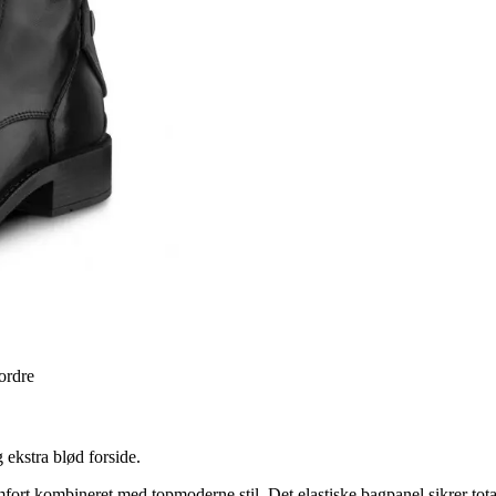
 ordre
 ekstra blød forside.
mfort kombineret med topmoderne stil. Det elastiske bagpanel sikrer tot