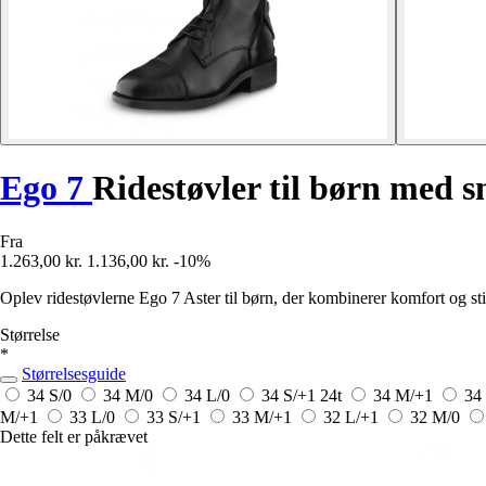
Ego 7
Ridestøvler til børn med 
Fra
1.263,00 kr.
1.136,00 kr.
-10%
Oplev ridestøvlerne Ego 7 Aster til børn, der kombinerer komfort og stil,
Størrelse
*
Størrelsesguide
34 S/0
34 M/0
34 L/0
34 S/+1
24t
34 M/+1
34
M/+1
33 L/0
33 S/+1
33 M/+1
32 L/+1
32 M/0
Dette felt er påkrævet