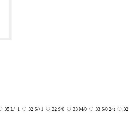
35 L/+1
32 S/+1
32 S/0
33 M/0
33 S/0
24t
32