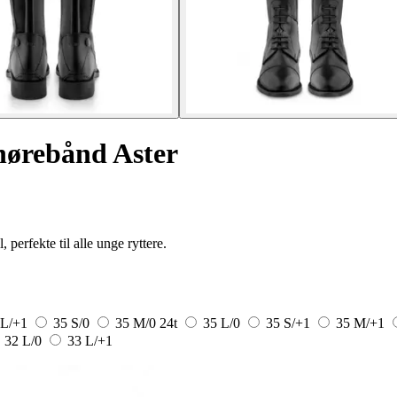
snørebånd Aster
 perfekte til alle unge ryttere.
 L/+1
35 S/0
35 M/0
24t
35 L/0
35 S/+1
35 M/+1
32 L/0
33 L/+1