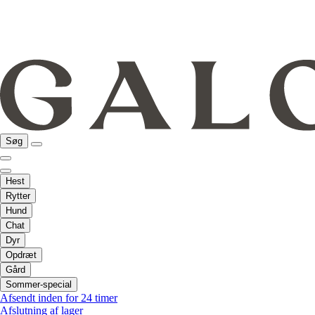
Søg
Hest
Rytter
Hund
Chat
Dyr
Opdræt
Gård
Sommer-special
Afsendt inden for 24 timer
Afslutning af lager