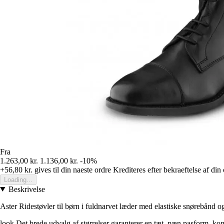
Fra
1.263,00 kr.
1.136,00 kr.
-10%
+56,80 kr.
gives til din naeste ordre
Krediteres efter bekraeftelse af din
Loading...
Beskrivelse
Aster Ridestøvler til børn i fuldnarvet læder med elastiske snørebånd og
look Det brede udvalg af størrelser garanterer en tæt, pæn pasform, ko