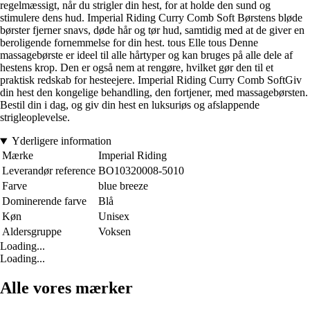
regelmæssigt, når du strigler din hest, for at holde den sund og
stimulere dens hud. Imperial Riding Curry Comb Soft Børstens bløde
børster fjerner snavs, døde hår og tør hud, samtidig med at de giver en
beroligende fornemmelse for din hest. tous Elle tous Denne
massagebørste er ideel til alle hårtyper og kan bruges på alle dele af
hestens krop. Den er også nem at rengøre, hvilket gør den til et
praktisk redskab for hesteejere. Imperial Riding Curry Comb SoftGiv
din hest den kongelige behandling, den fortjener, med massagebørsten.
Bestil din i dag, og giv din hest en luksuriøs og afslappende
strigleoplevelse.
Yderligere information
Mærke
Imperial Riding
Leverandør reference
BO10320008-5010
Farve
blue breeze
Dominerende farve
Blå
Køn
Unisex
Aldersgruppe
Voksen
Loading...
Loading...
Alle vores mærker