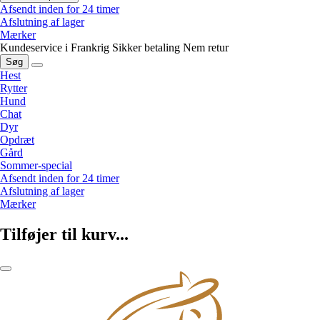
Afsendt inden for 24 timer
Afslutning af lager
Mærker
Kundeservice i Frankrig
Sikker betaling
Nem retur
Søg
Hest
Rytter
Hund
Chat
Dyr
Opdræt
Gård
Sommer-special
Afsendt inden for 24 timer
Afslutning af lager
Mærker
Tilføjer til kurv...