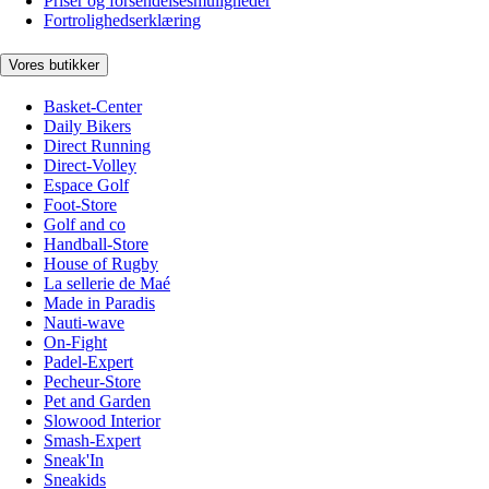
Priser og forsendelsesmuligheder
Fortrolighedserklæring
Vores butikker
Basket-Center
Daily Bikers
Direct Running
Direct-Volley
Espace Golf
Foot-Store
Golf and co
Handball-Store
House of Rugby
La sellerie de Maé
Made in Paradis
Nauti-wave
On-Fight
Padel-Expert
Pecheur-Store
Pet and Garden
Slowood Interior
Smash-Expert
Sneak'In
Sneakids