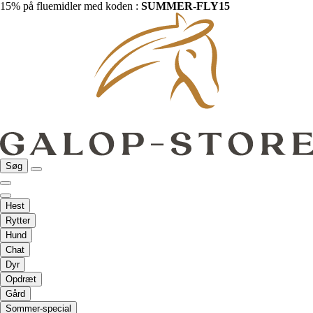
15% på fluemidler med koden :
SUMMER-FLY15
Søg
Hest
Rytter
Hund
Chat
Dyr
Opdræt
Gård
Sommer-special