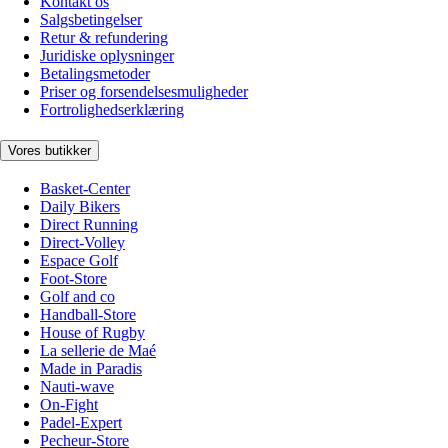
Kontakt os
Salgsbetingelser
Retur & refundering
Juridiske oplysninger
Betalingsmetoder
Priser og forsendelsesmuligheder
Fortrolighedserklæring
Vores butikker
Basket-Center
Daily Bikers
Direct Running
Direct-Volley
Espace Golf
Foot-Store
Golf and co
Handball-Store
House of Rugby
La sellerie de Maé
Made in Paradis
Nauti-wave
On-Fight
Padel-Expert
Pecheur-Store