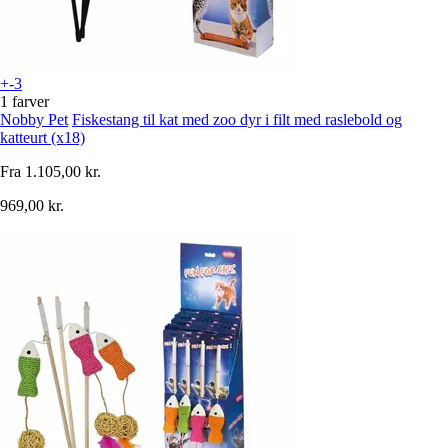
+-3
1 farver
Nobby Pet
Fiskestang til kat med zoo dyr i filt med raslebold og
katteurt (x18)
Fra
1.105,00 kr.
969,00 kr.