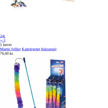
24t
+-3
1 farver
Martin Sellier
Kattelegetøj fiskeangel
76,00 kr.