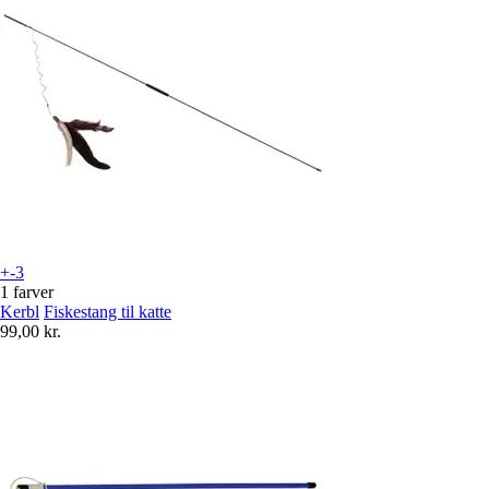
+-3
1 farver
Kerbl
Fiskestang til katte
99,00 kr.