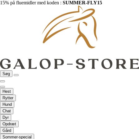
15% på fluemidler med koden :
SUMMER-FLY15
Søg
Hest
Rytter
Hund
Chat
Dyr
Opdræt
Gård
Sommer-special