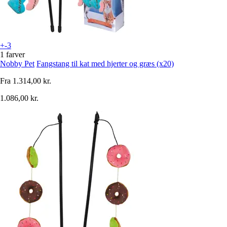
+-3
1 farver
Nobby Pet
Fangstang til kat med hjerter og græs (x20)
Fra
1.314,00 kr.
1.086,00 kr.