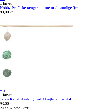
1 farver
Nobby Pet
Fiskestænger til katte med naturlige fjer
89,00 kr.
+-3
1 farver
Trixie
Kattefiskestang med 3 kugler af træ/stof
93,00 kr.
24 af 82 produkter