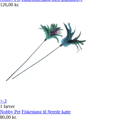
126,00 kr.
+-3
1 farver
Nobby Pet
Fiskestang til fjerede katte
80,00 kr.