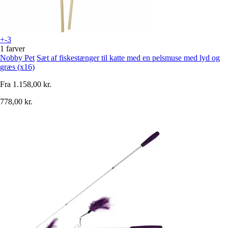
+-3
1 farver
Nobby Pet
Sæt af fiskestænger til katte med en pelsmuse med lyd og
græs (x16)
Fra
1.158,00 kr.
778,00 kr.