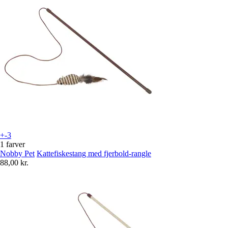
+-3
1 farver
Nobby Pet
Kattefiskestang med fjerbold-rangle
88,00 kr.