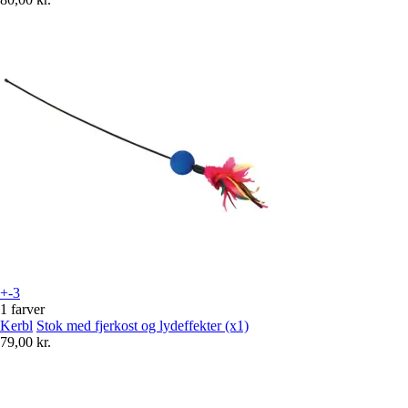
+-3
1 farver
Kerbl
Stok med fjerkost og lydeffekter (x1)
79,00 kr.