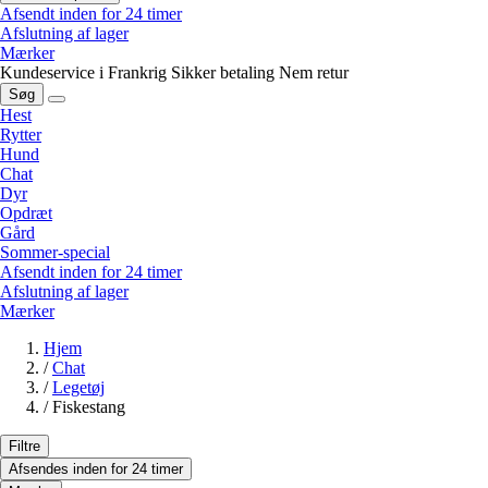
Afsendt inden for 24 timer
Afslutning af lager
Mærker
Kundeservice i Frankrig
Sikker betaling
Nem retur
Søg
Hest
Rytter
Hund
Chat
Dyr
Opdræt
Gård
Sommer-special
Afsendt inden for 24 timer
Afslutning af lager
Mærker
Hjem
/
Chat
/
Legetøj
/
Fiskestang
Filtre
Afsendes inden for 24 timer