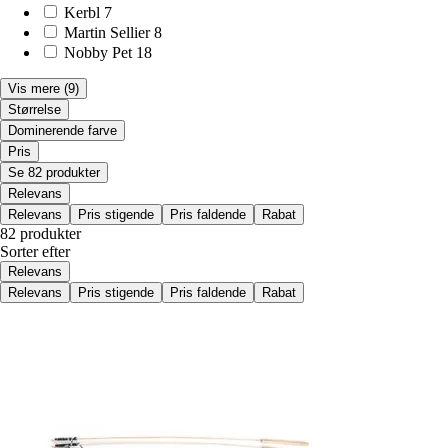
Kerbl
7
Martin Sellier
8
Nobby Pet
18
Vis mere
(9)
Størrelse
Dominerende farve
Pris
Se 82 produkter
Relevans
Relevans
Pris stigende
Pris faldende
Rabat
82 produkter
Sorter efter
Relevans
Relevans
Pris stigende
Pris faldende
Rabat