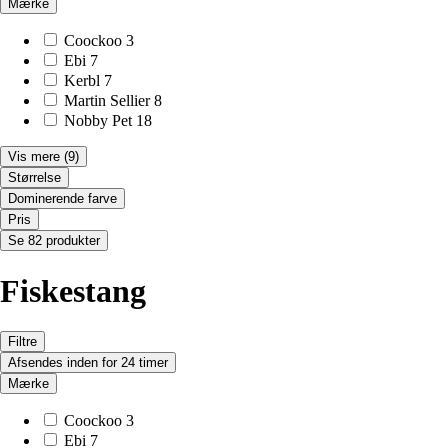
Mærke
Coockoo
3
Ebi
7
Kerbl
7
Martin Sellier
8
Nobby Pet
18
Vis mere
(9)
Størrelse
Dominerende farve
Pris
Se 82 produkter
Fiskestang
Filtre
Afsendes inden for 24 timer
Mærke
Coockoo
3
Ebi
7