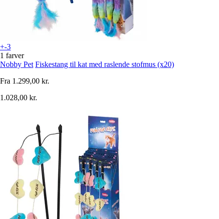
+-3
1 farver
Nobby Pet
Fiskestang til kat med raslende stofmus (x20)
Fra
1.299,00 kr.
1.028,00 kr.