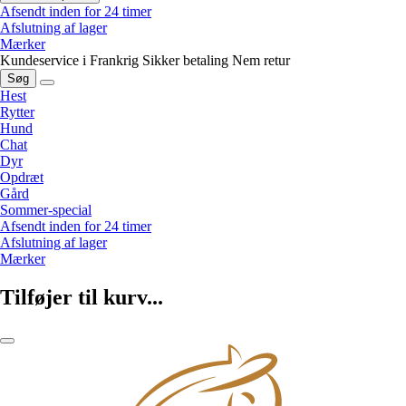
Afsendt inden for 24 timer
Afslutning af lager
Mærker
Kundeservice i Frankrig
Sikker betaling
Nem retur
Søg
Hest
Rytter
Hund
Chat
Dyr
Opdræt
Gård
Sommer-special
Afsendt inden for 24 timer
Afslutning af lager
Mærker
Tilføjer til kurv...