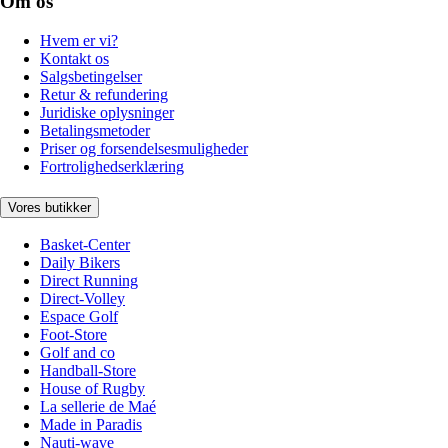
Om os
Hvem er vi?
Kontakt os
Salgsbetingelser
Retur & refundering
Juridiske oplysninger
Betalingsmetoder
Priser og forsendelsesmuligheder
Fortrolighedserklæring
Vores butikker
Basket-Center
Daily Bikers
Direct Running
Direct-Volley
Espace Golf
Foot-Store
Golf and co
Handball-Store
House of Rugby
La sellerie de Maé
Made in Paradis
Nauti-wave