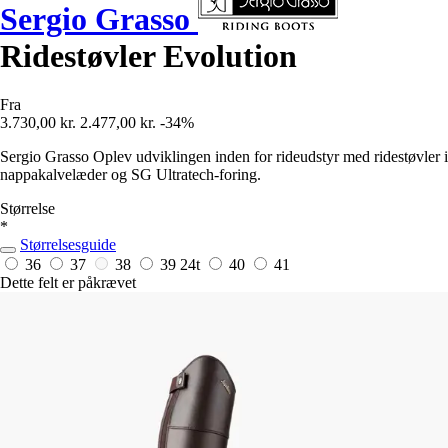
Sergio Grasso
Ridestøvler Evolution
Fra
3.730,00 kr.
2.477,00 kr.
-34%
Sergio Grasso Oplev udviklingen inden for rideudstyr med ridestøvler i
nappakalvelæder og SG Ultratech-foring.
Størrelse
*
Størrelsesguide
36
37
38
39
24t
40
41
Dette felt er påkrævet