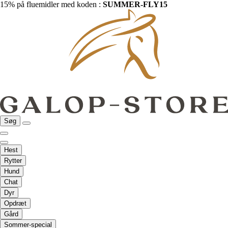
15% på fluemidler med koden :
SUMMER-FLY15
Søg
Hest
Rytter
Hund
Chat
Dyr
Opdræt
Gård
Sommer-special