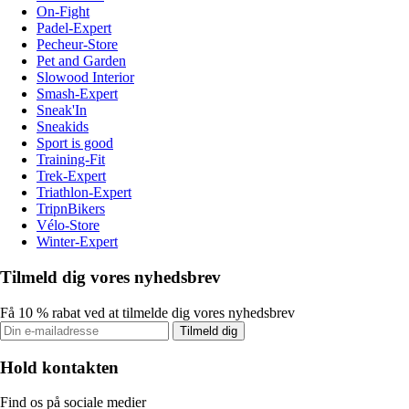
On-Fight
Padel-Expert
Pecheur-Store
Pet and Garden
Slowood Interior
Smash-Expert
Sneak'In
Sneakids
Sport is good
Training-Fit
Trek-Expert
Triathlon-Expert
TripnBikers
Vélo-Store
Winter-Expert
Tilmeld dig vores nyhedsbrev
Få 10 % rabat ved at tilmelde dig vores nyhedsbrev
Tilmeld dig
Hold kontakten
Find os på sociale medier