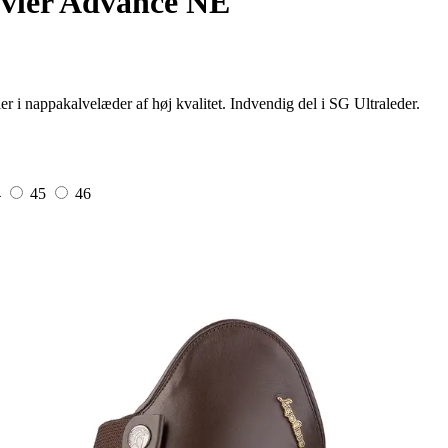
vler Advance NE
 i nappakalvelæder af høj kvalitet. Indvendig del i SG Ultraleder.
4
45
46