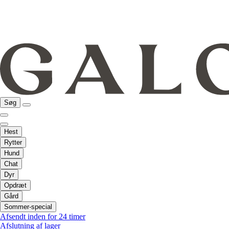
Søg
Hest
Rytter
Hund
Chat
Dyr
Opdræt
Gård
Sommer-special
Afsendt inden for 24 timer
Afslutning af lager