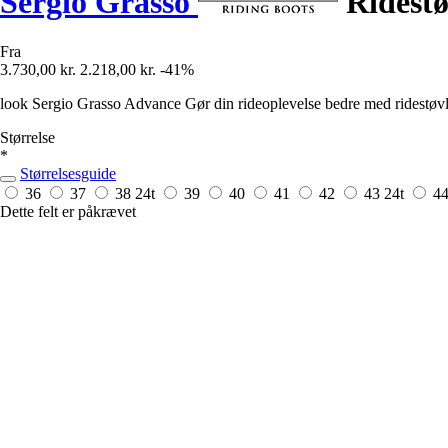
Sergio Grasso
Ridestø
Fra
3.730,00 kr.
2.218,00 kr.
-41%
look Sergio Grasso Advance Gør din rideoplevelse bedre med ridestøvler
Størrelse
*
Størrelsesguide
36
37
38
24t
39
40
41
42
43
24t
4
Dette felt er påkrævet