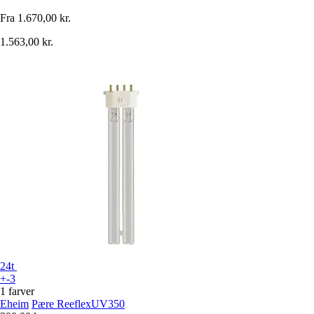
Fra
1.670,00 kr.
1.563,00 kr.
24t
+-3
1 farver
Eheim
Pære ReeflexUV350