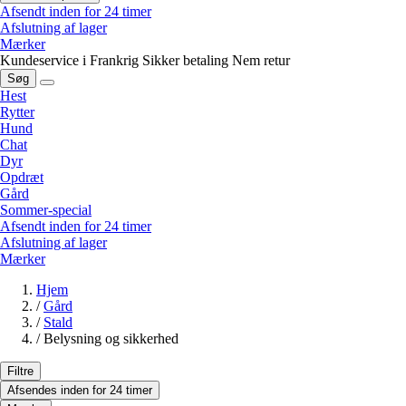
Afsendt inden for 24 timer
Afslutning af lager
Mærker
Kundeservice i Frankrig
Sikker betaling
Nem retur
Søg
Hest
Rytter
Hund
Chat
Dyr
Opdræt
Gård
Sommer-special
Afsendt inden for 24 timer
Afslutning af lager
Mærker
Hjem
/
Gård
/
Stald
/
Belysning og sikkerhed
Filtre
Afsendes inden for 24 timer