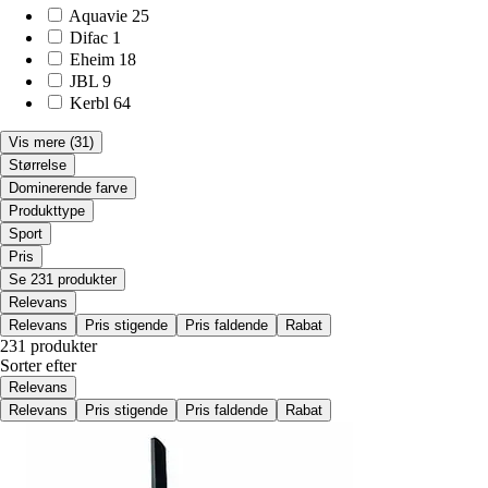
Aquavie
25
Difac
1
Eheim
18
JBL
9
Kerbl
64
Vis mere
(31)
Størrelse
Dominerende farve
Produkttype
Sport
Pris
Se 231 produkter
Relevans
Relevans
Pris stigende
Pris faldende
Rabat
231 produkter
Sorter efter
Relevans
Relevans
Pris stigende
Pris faldende
Rabat