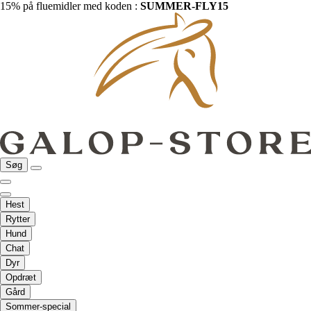
15% på fluemidler med koden :
SUMMER-FLY15
Søg
Hest
Rytter
Hund
Chat
Dyr
Opdræt
Gård
Sommer-special