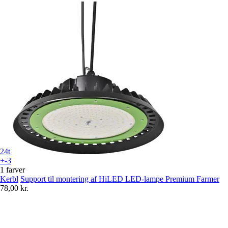
24t
+-3
1 farver
Kerbl
Support til montering af HiLED LED-lampe Premium Farmer
78,00 kr.