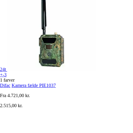
24t
+-3
1 farver
Difac
Kamera fælde PIE1037
Fra
4.721,00 kr.
2.515,00 kr.