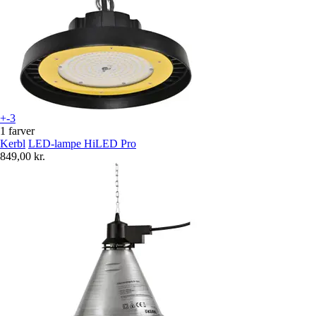
+-3
1 farver
Kerbl
LED-lampe HiLED Pro
849,00 kr.