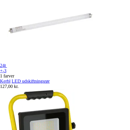
24t
+-3
1 farver
Kerbl
LED udskiftningsrør
127,00 kr.