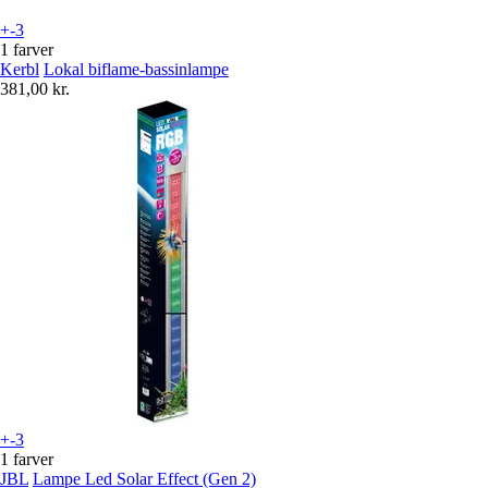
+-3
1 farver
Kerbl
Lokal biflame-bassinlampe
381,00 kr.
+-3
1 farver
JBL
Lampe Led Solar Effect (Gen 2)