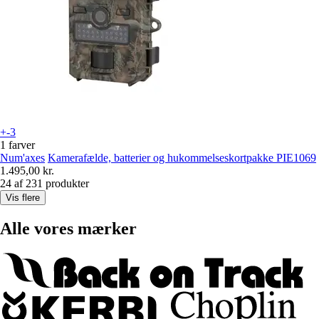
+-3
1 farver
Num'axes
Kamerafælde, batterier og hukommelseskortpakke PIE1069
1.495,00 kr.
24 af 231 produkter
Vis flere
Alle vores mærker