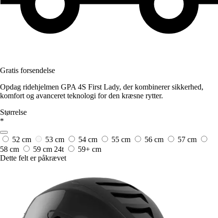
Gratis forsendelse
Opdag ridehjelmen GPA 4S First Lady, der kombinerer sikkerhed,
komfort og avanceret teknologi for den kræsne rytter.
Størrelse
*
52 cm
53 cm
54 cm
55 cm
56 cm
57 cm
58 cm
59 cm
24t
59+ cm
Dette felt er påkrævet