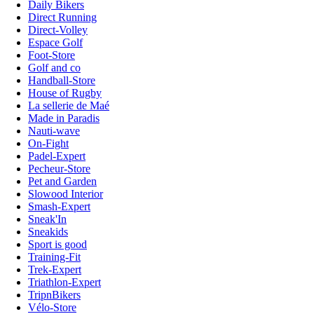
Daily Bikers
Direct Running
Direct-Volley
Espace Golf
Foot-Store
Golf and co
Handball-Store
House of Rugby
La sellerie de Maé
Made in Paradis
Nauti-wave
On-Fight
Padel-Expert
Pecheur-Store
Pet and Garden
Slowood Interior
Smash-Expert
Sneak'In
Sneakids
Sport is good
Training-Fit
Trek-Expert
Triathlon-Expert
TripnBikers
Vélo-Store