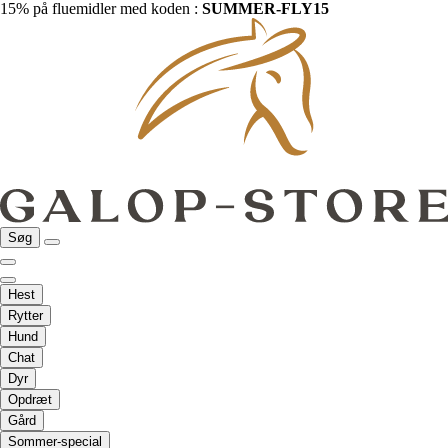
15% på fluemidler med koden :
SUMMER-FLY15
Søg
Hest
Rytter
Hund
Chat
Dyr
Opdræt
Gård
Sommer-special