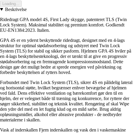
Loading...
Beskrivelse
Ridedragt GPA model 4S, First Lady skygge, patenteret TLS (Twin
Lock System). Maksimal stabilitet og premium komfort. Godkendt
EU-EN1384:2023. Italien.
GPA 4S er en yderst beskyttende ridedragt, designet med en 4-lags
struktur for optimal stødabsorbering og udstyret med Twin Lock
System (TLS) for stabil og sikker pasform. Hjelmen GPA 4S hviler på
en 4-lags beskyttelsesteknologi, der er tænkt til at give en progressiv
stødabsorbering og en fremragende kompressionsmodstand. Dette
design gør det muligt bedre at sprede energien ved påvirkning og
forbedre beskyttelsen af rytters hoved.
Forbundet med Twin Lock System (TLS), sikrer 4S en pålidelig lateral
og horisontal støtte, hvilket begrænser enhver bevægelse af hjelmen
ved fald. Dens effektive ventilation og bærekomfort gør den til en
hjelm, der er velegnet både til træning og konkurrence, for ryttere der
søger sikkerhed, stabilitet og teknisk kvalitet. Rengøring af skal Wipe
den ydre del med en let fugtig klud og en mild sæbe. Brug aldrig
opløsningsmidler, alkohol eller abrasive produkter - de nedbryder
materialerne i skallen.
Vask af inderskallen Fjern inderskallen og vask den i vaskemaskine