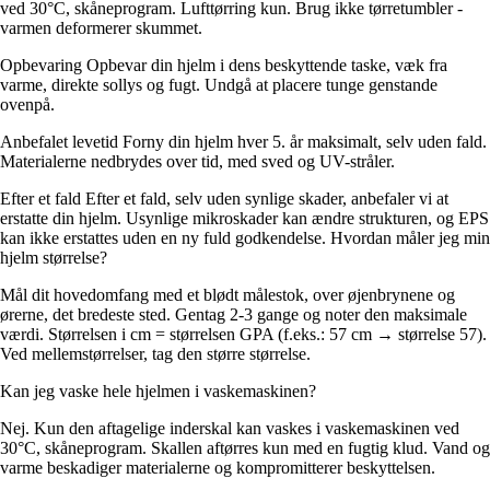
ved 30°C, skåneprogram. Lufttørring kun. Brug ikke tørretumbler -
varmen deformerer skummet.
Opbevaring Opbevar din hjelm i dens beskyttende taske, væk fra
varme, direkte sollys og fugt. Undgå at placere tunge genstande
ovenpå.
Anbefalet levetid Forny din hjelm hver 5. år maksimalt, selv uden fald.
Materialerne nedbrydes over tid, med sved og UV-stråler.
Efter et fald Efter et fald, selv uden synlige skader, anbefaler vi at
erstatte din hjelm. Usynlige mikroskader kan ændre strukturen, og EPS
kan ikke erstattes uden en ny fuld godkendelse. Hvordan måler jeg min
hjelm størrelse?
Mål dit hovedomfang med et blødt målestok, over øjenbrynene og
ørerne, det bredeste sted. Gentag 2-3 gange og noter den maksimale
værdi. Størrelsen i cm = størrelsen GPA (f.eks.: 57 cm → størrelse 57).
Ved mellemstørrelser, tag den større størrelse.
Kan jeg vaske hele hjelmen i vaskemaskinen?
Nej. Kun den aftagelige inderskal kan vaskes i vaskemaskinen ved
30°C, skåneprogram. Skallen aftørres kun med en fugtig klud. Vand og
varme beskadiger materialerne og kompromitterer beskyttelsen.