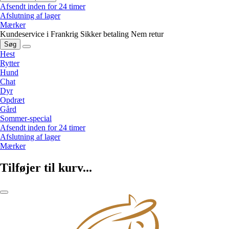
Afsendt inden for 24 timer
Afslutning af lager
Mærker
Kundeservice i Frankrig
Sikker betaling
Nem retur
Søg
Hest
Rytter
Hund
Chat
Dyr
Opdræt
Gård
Sommer-special
Afsendt inden for 24 timer
Afslutning af lager
Mærker
Tilføjer til kurv...