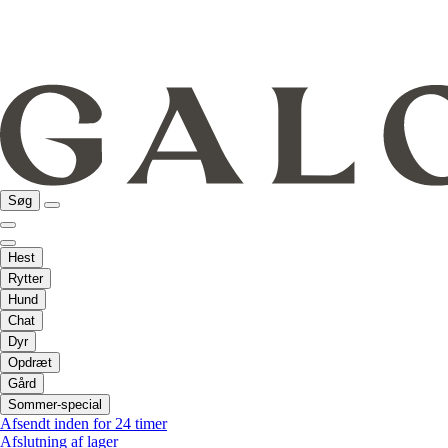
Søg
Hest
Rytter
Hund
Chat
Dyr
Opdræt
Gård
Sommer-special
Afsendt inden for 24 timer
Afslutning af lager