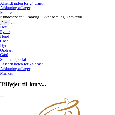
Afsendt inden for 24 timer
Afslutning af lager
Mærker
Kundeservice i Frankrig
Sikker betaling
Nem retur
Søg
Hest
Rytter
Hund
Chat
Dyr
Opdræt
Gård
Sommer-special
Afsendt inden for 24 timer
Afslutning af lager
Mærker
Tilføjer til kurv...