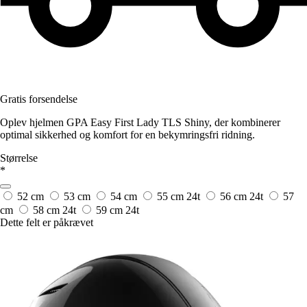
Gratis forsendelse
Oplev hjelmen GPA Easy First Lady TLS Shiny, der kombinerer
optimal sikkerhed og komfort for en bekymringsfri ridning.
Størrelse
*
52 cm
53 cm
54 cm
55 cm
24t
56 cm
24t
57
cm
58 cm
24t
59 cm
24t
Dette felt er påkrævet