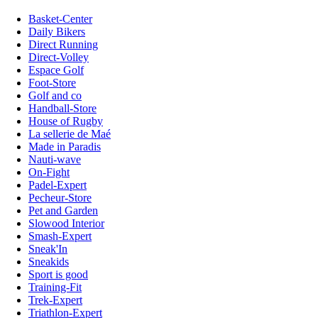
Basket-Center
Daily Bikers
Direct Running
Direct-Volley
Espace Golf
Foot-Store
Golf and co
Handball-Store
House of Rugby
La sellerie de Maé
Made in Paradis
Nauti-wave
On-Fight
Padel-Expert
Pecheur-Store
Pet and Garden
Slowood Interior
Smash-Expert
Sneak'In
Sneakids
Sport is good
Training-Fit
Trek-Expert
Triathlon-Expert