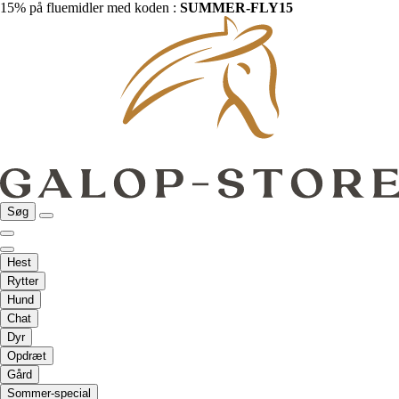
15% på fluemidler med koden :
SUMMER-FLY15
Søg
Hest
Rytter
Hund
Chat
Dyr
Opdræt
Gård
Sommer-special