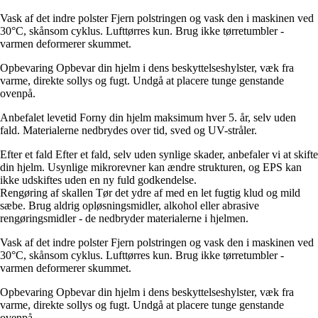
Vask af det indre polster Fjern polstringen og vask den i maskinen ved
30°C, skånsom cyklus. Lufttørres kun. Brug ikke tørretumbler -
varmen deformerer skummet.
Opbevaring Opbevar din hjelm i dens beskyttelseshylster, væk fra
varme, direkte sollys og fugt. Undgå at placere tunge genstande
ovenpå.
Anbefalet levetid Forny din hjelm maksimum hver 5. år, selv uden
fald. Materialerne nedbrydes over tid, sved og UV-stråler.
Efter et fald Efter et fald, selv uden synlige skader, anbefaler vi at skifte
din hjelm. Usynlige mikrorevner kan ændre strukturen, og EPS kan
ikke udskiftes uden en ny fuld godkendelse.
Rengøring af skallen Tør det ydre af med en let fugtig klud og mild
sæbe. Brug aldrig opløsningsmidler, alkohol eller abrasive
rengøringsmidler - de nedbryder materialerne i hjelmen.
Vask af det indre polster Fjern polstringen og vask den i maskinen ved
30°C, skånsom cyklus. Lufttørres kun. Brug ikke tørretumbler -
varmen deformerer skummet.
Opbevaring Opbevar din hjelm i dens beskyttelseshylster, væk fra
varme, direkte sollys og fugt. Undgå at placere tunge genstande
ovenpå.