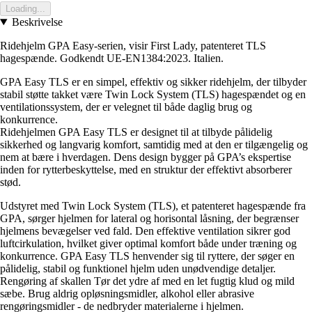
Loading...
Beskrivelse
Ridehjelm GPA Easy-serien, visir First Lady, patenteret TLS
hagespænde. Godkendt UE-EN1384:2023. Italien.
GPA Easy TLS er en simpel, effektiv og sikker ridehjelm, der tilbyder
stabil støtte takket være Twin Lock System (TLS) hagespændet og en
ventilationssystem, der er velegnet til både daglig brug og
konkurrence.
Ridehjelmen GPA Easy TLS er designet til at tilbyde pålidelig
sikkerhed og langvarig komfort, samtidig med at den er tilgængelig og
nem at bære i hverdagen. Dens design bygger på GPA’s ekspertise
inden for rytterbeskyttelse, med en struktur der effektivt absorberer
stød.
Udstyret med Twin Lock System (TLS), et patenteret hagespænde fra
GPA, sørger hjelmen for lateral og horisontal låsning, der begrænser
hjelmens bevægelser ved fald. Den effektive ventilation sikrer god
luftcirkulation, hvilket giver optimal komfort både under træning og
konkurrence. GPA Easy TLS henvender sig til ryttere, der søger en
pålidelig, stabil og funktionel hjelm uden unødvendige detaljer.
Rengøring af skallen Tør det ydre af med en let fugtig klud og mild
sæbe. Brug aldrig opløsningsmidler, alkohol eller abrasive
rengøringsmidler - de nedbryder materialerne i hjelmen.