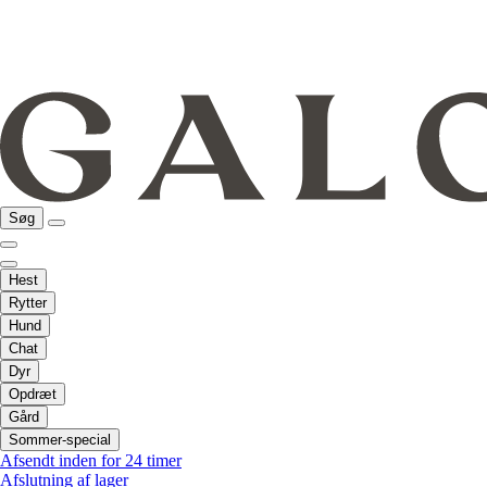
Søg
Hest
Rytter
Hund
Chat
Dyr
Opdræt
Gård
Sommer-special
Afsendt inden for 24 timer
Afslutning af lager