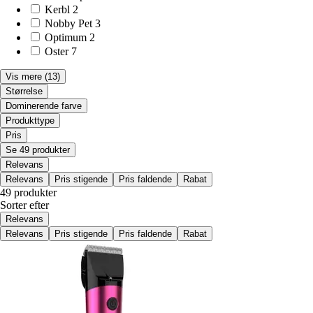
Kerbl
2
Nobby Pet
3
Optimum
2
Oster
7
Vis mere
(13)
Størrelse
Dominerende farve
Produkttype
Pris
Se 49 produkter
Relevans
Relevans
Pris stigende
Pris faldende
Rabat
49 produkter
Sorter efter
Relevans
Relevans
Pris stigende
Pris faldende
Rabat