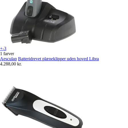
+-3
1 farver
Aesculap
Batteridrevet plæneklipper uden hoved Libra
4.288,00 kr.