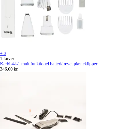
+-3
1 farver
Kerbl
4-i-1 multifunktionel batteridrevet plæneklipper
346,00 kr.