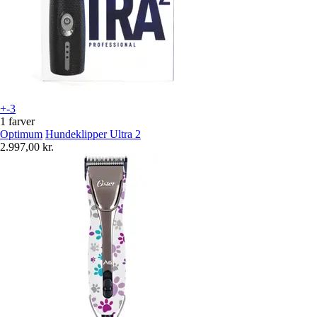
+-3
1 farver
Optimum
Hundeklipper Ultra 2
2.997,00 kr.