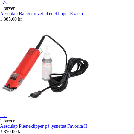
+-3
1 farver
Aesculap
Batteridrevet plæneklipper Exacta
1.385,00 kr.
+-3
1 farver
Aesculap
Plæneklipper på lysnettet Favorita II
3.350,00 kr.