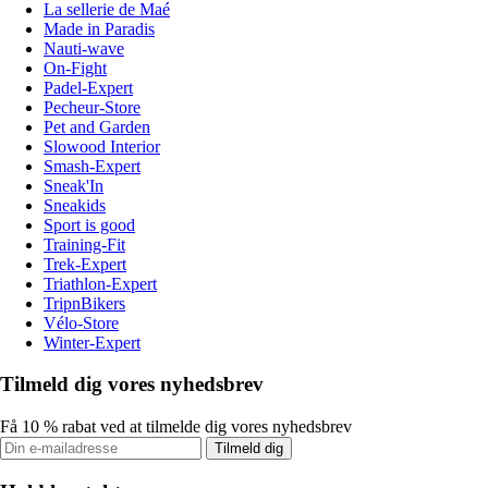
La sellerie de Maé
Made in Paradis
Nauti-wave
On-Fight
Padel-Expert
Pecheur-Store
Pet and Garden
Slowood Interior
Smash-Expert
Sneak'In
Sneakids
Sport is good
Training-Fit
Trek-Expert
Triathlon-Expert
TripnBikers
Vélo-Store
Winter-Expert
Tilmeld dig vores nyhedsbrev
Få 10 % rabat ved at tilmelde dig vores nyhedsbrev
Tilmeld dig