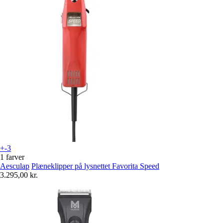
+-3
1 farver
Aesculap
Plæneklipper på lysnettet Favorita Speed
3.295,00 kr.