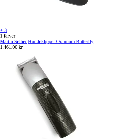
+-3
1 farver
Martin Sellier
Hundeklipper Optimum Butterfly
1.461,00 kr.