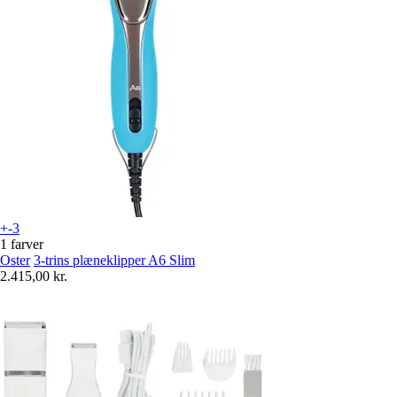
+-3
1 farver
Oster
3-trins plæneklipper A6 Slim
2.415,00 kr.