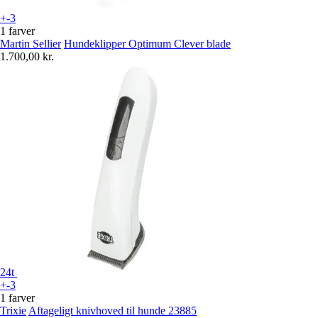
+-3
1 farver
Martin Sellier
Hundeklipper Optimum Clever blade
1.700,00 kr.
24t
+-3
1 farver
Trixie
Aftageligt knivhoved til hunde 23885