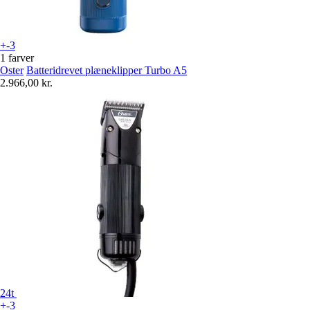
+-3
1 farver
Oster
Batteridrevet plæneklipper Turbo A5
2.966,00 kr.
24t
+-3