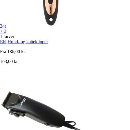
24t
+-3
1 farver
Ebi
Hund- og katteklipper
Fra
186,00 kr.
163,00 kr.