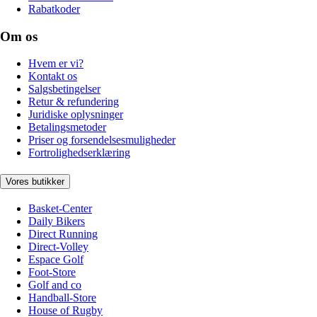
Rabatkoder
Om os
Hvem er vi?
Kontakt os
Salgsbetingelser
Retur & refundering
Juridiske oplysninger
Betalingsmetoder
Priser og forsendelsesmuligheder
Fortrolighedserklæring
Vores butikker
Basket-Center
Daily Bikers
Direct Running
Direct-Volley
Espace Golf
Foot-Store
Golf and co
Handball-Store
House of Rugby