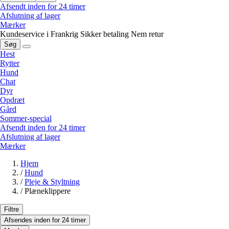
Afsendt inden for 24 timer
Afslutning af lager
Mærker
Kundeservice i Frankrig
Sikker betaling
Nem retur
Søg
Hest
Rytter
Hund
Chat
Dyr
Opdræt
Gård
Sommer-special
Afsendt inden for 24 timer
Afslutning af lager
Mærker
Hjem
/
Hund
/
Pleje & Styltning
/
Plæneklippere
Filtre
Afsendes inden for 24 timer