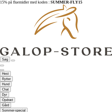
15% på fluemidler med koden :
SUMMER-FLY15
Søg
Hest
Rytter
Hund
Chat
Dyr
Opdræt
Gård
Sommer-special