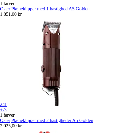
1 farver
Oster
Plæneklipper med 1 hastighed A5 Golden
1.851,00 kr.
24t
+-3
1 farver
Oster
Plæneklipper med 2 hastigheder A5 Golden
2.025,00 kr.