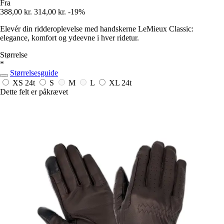
Fra
388,00 kr.
314,00 kr.
-19%
Elevér din ridderoplevelse med handskerne LeMieux Classic:
elegance, komfort og ydeevne i hver ridetur.
Størrelse
*
Størrelsesguide
XS
24t
S
M
L
XL
24t
Dette felt er påkrævet