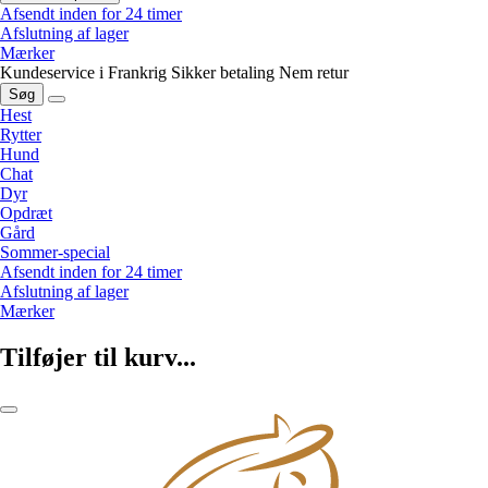
Afsendt inden for 24 timer
Afslutning af lager
Mærker
Kundeservice i Frankrig
Sikker betaling
Nem retur
Søg
Hest
Rytter
Hund
Chat
Dyr
Opdræt
Gård
Sommer-special
Afsendt inden for 24 timer
Afslutning af lager
Mærker
Tilføjer til kurv...