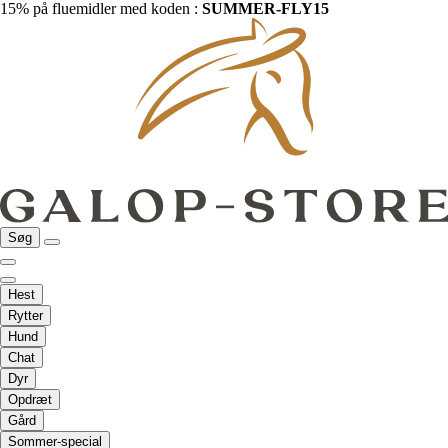
15% på fluemidler med koden :
SUMMER-FLY15
Søg
Hest
Rytter
Hund
Chat
Dyr
Opdræt
Gård
Sommer-special