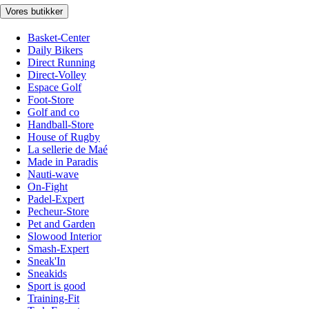
Vores butikker
Basket-Center
Daily Bikers
Direct Running
Direct-Volley
Espace Golf
Foot-Store
Golf and co
Handball-Store
House of Rugby
La sellerie de Maé
Made in Paradis
Nauti-wave
On-Fight
Padel-Expert
Pecheur-Store
Pet and Garden
Slowood Interior
Smash-Expert
Sneak'In
Sneakids
Sport is good
Training-Fit