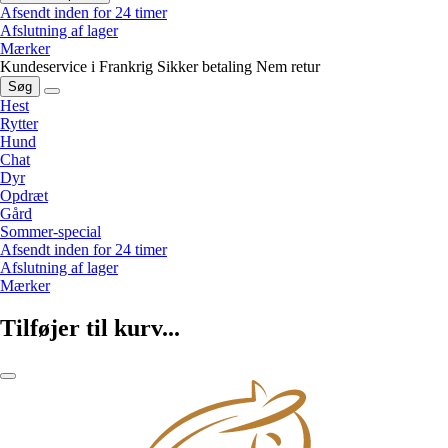
Afsendt inden for 24 timer
Afslutning af lager
Mærker
Kundeservice i Frankrig
Sikker betaling
Nem retur
Søg
Hest
Rytter
Hund
Chat
Dyr
Opdræt
Gård
Sommer-special
Afsendt inden for 24 timer
Afslutning af lager
Mærker
Tilføjer til kurv...