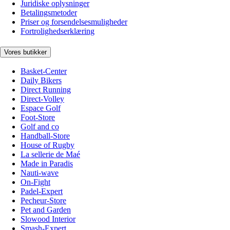
Juridiske oplysninger
Betalingsmetoder
Priser og forsendelsesmuligheder
Fortrolighedserklæring
Vores butikker
Basket-Center
Daily Bikers
Direct Running
Direct-Volley
Espace Golf
Foot-Store
Golf and co
Handball-Store
House of Rugby
La sellerie de Maé
Made in Paradis
Nauti-wave
On-Fight
Padel-Expert
Pecheur-Store
Pet and Garden
Slowood Interior
Smash-Expert