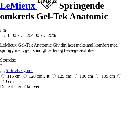
LeMieux
Springende
omkreds Gel-Tek Anatomic
Fra
1.718,00 kr.
1.264,00 kr.
-26%
LeMieux Gel-Tek Anatomic Giv din hest maksimal komfort med
springgurten: gel, smidigt læder og bevægelsesfrihed.
Størrelse
*
Størrelsesguide
115 cm
120 cm
24t
125 cm
130 cm
135 cm
140 cm
Dette felt er påkrævet