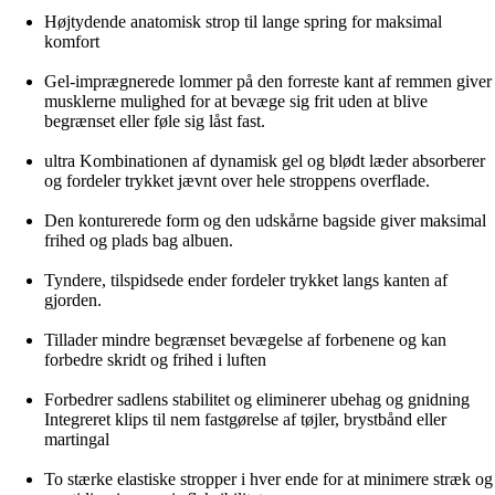
Højtydende anatomisk strop til lange spring for maksimal
komfort
Gel-imprægnerede lommer på den forreste kant af remmen giver
musklerne mulighed for at bevæge sig frit uden at blive
begrænset eller føle sig låst fast.
ultra Kombinationen af dynamisk gel og blødt læder absorberer
og fordeler trykket jævnt over hele stroppens overflade.
Den konturerede form og den udskårne bagside giver maksimal
frihed og plads bag albuen.
Tyndere, tilspidsede ender fordeler trykket langs kanten af
gjorden.
Tillader mindre begrænset bevægelse af forbenene og kan
forbedre skridt og frihed i luften
Forbedrer sadlens stabilitet og eliminerer ubehag og gnidning
Integreret klips til nem fastgørelse af tøjler, brystbånd eller
martingal
To stærke elastiske stropper i hver ende for at minimere stræk og