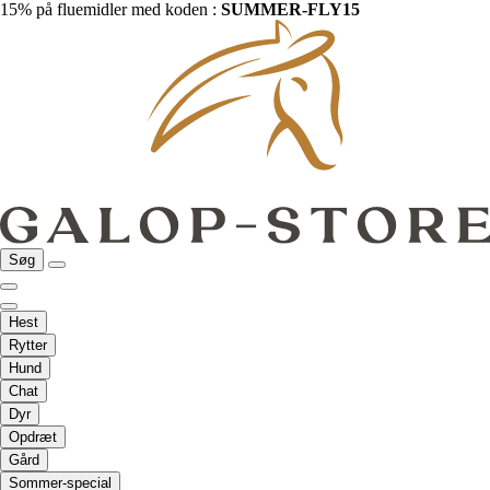
15% på fluemidler med koden :
SUMMER-FLY15
Søg
Hest
Rytter
Hund
Chat
Dyr
Opdræt
Gård
Sommer-special