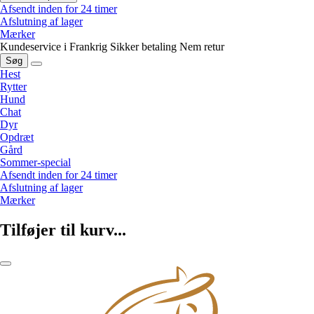
Afsendt inden for 24 timer
Afslutning af lager
Mærker
Kundeservice i Frankrig
Sikker betaling
Nem retur
Søg
Hest
Rytter
Hund
Chat
Dyr
Opdræt
Gård
Sommer-special
Afsendt inden for 24 timer
Afslutning af lager
Mærker
Tilføjer til kurv...