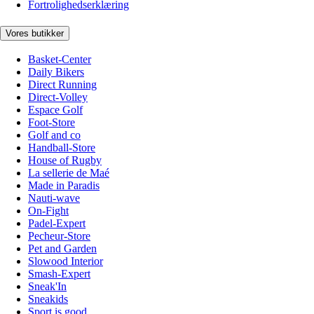
Fortrolighedserklæring
Vores butikker
Basket-Center
Daily Bikers
Direct Running
Direct-Volley
Espace Golf
Foot-Store
Golf and co
Handball-Store
House of Rugby
La sellerie de Maé
Made in Paradis
Nauti-wave
On-Fight
Padel-Expert
Pecheur-Store
Pet and Garden
Slowood Interior
Smash-Expert
Sneak'In
Sneakids
Sport is good