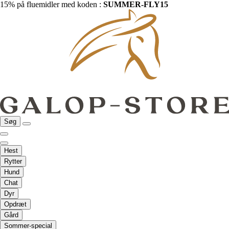
15% på fluemidler med koden :
SUMMER-FLY15
Søg
Hest
Rytter
Hund
Chat
Dyr
Opdræt
Gård
Sommer-special