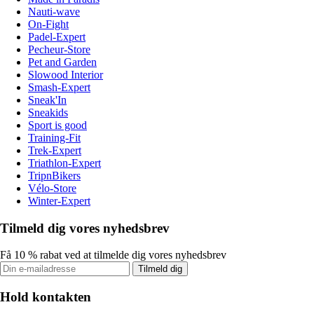
Nauti-wave
On-Fight
Padel-Expert
Pecheur-Store
Pet and Garden
Slowood Interior
Smash-Expert
Sneak'In
Sneakids
Sport is good
Training-Fit
Trek-Expert
Triathlon-Expert
TripnBikers
Vélo-Store
Winter-Expert
Tilmeld dig vores nyhedsbrev
Få 10 % rabat ved at tilmelde dig vores nyhedsbrev
Tilmeld dig
Hold kontakten