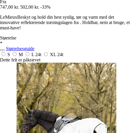
Fra
747,00 kr.
502,00 kr.
-33%
LeMieuxBeskyt og hold din hest synlig, tør og varm med det
innovative reflekterende træningslagen fra . Holdbar, nem at bruge, et
must-have!
Størrelse
*
Størrelsesguide
S
M
L
24t
XL
24t
Dette felt er påkrævet