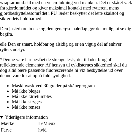
wrap-around-stil med en velcrolukning ved manken. Det er skåret væk
fra gjordområdet og giver maksimal kontakt med rytteren, mens
gjordbeskyttelsesområdet i PU-læder beskytter det lette skalstof og
sikrer dets holdbarhed.
Den justerbare trense og den generøse haleflap gør det muligt at se dig
bagfra.
elle Den er smart, holdbar og alsidig og er en vigtig del af enhver
rytters udstyr.
*Denne vare har bestået de strenge tests, der tillader brug af
reflekterende elementer. Af hensyn til cyklisternes sikkerhed skal du
dog altid bære passende fluorescerende hi-viz-beskyttelse ud over
denne vare for at opnå fuld synlighed.
Maskinvask ved 30 grader på skåneprogram
Må ikke bleges
Må ikke tørretumbles
Må ikke stryges
Må ikke renses
Yderligere information
Mærke
LeMieux
Farve
hvid