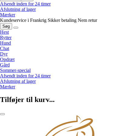
Afsendt inden for 24 timer
Afslutning af lager
Mærker
Kundeservice i Frankrig
Sikker betaling
Nem retur
Søg
Hest
Rytter
Hund
Chat
Dyr
Opdræt
Gård
Sommer-special
Afsendt inden for 24 timer
Afslutning af lager
Mærker
Tilføjer til kurv...