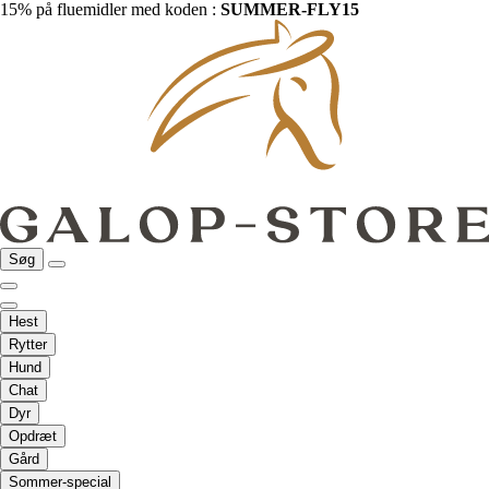
15% på fluemidler med koden :
SUMMER-FLY15
Søg
Hest
Rytter
Hund
Chat
Dyr
Opdræt
Gård
Sommer-special