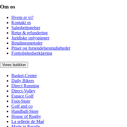
Om os
Hvem er vi?
Kontakt os
Salgsbetingelser
Retur & refundering
Juridiske oplysninger
Betalingsmetoder
Priser og forsendelsesmuligheder
Fortrolighedserklæring
Vores butikker
Basket-Center
Daily Bikers
Direct Running
Direct-Volley
Espace Golf
Foot-Store
Golf and co
Handball-Store
House of Rugby
La sellerie de Maé
Made in Paradis