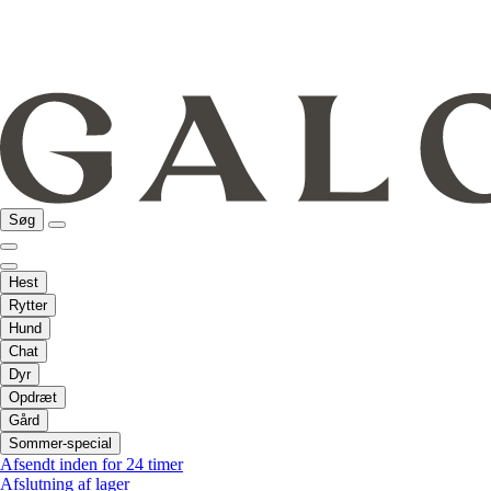
Søg
Hest
Rytter
Hund
Chat
Dyr
Opdræt
Gård
Sommer-special
Afsendt inden for 24 timer
Afslutning af lager