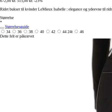
672,00 kr.
515,00 kr.
-23%
Ridet bukser til kvinder LeMieux Isabelle : elegance og ydeevne til rid
Størrelse
*
Størrelsesguide
34
36
38
40
42
44
24t
46
Dette felt er påkrævet