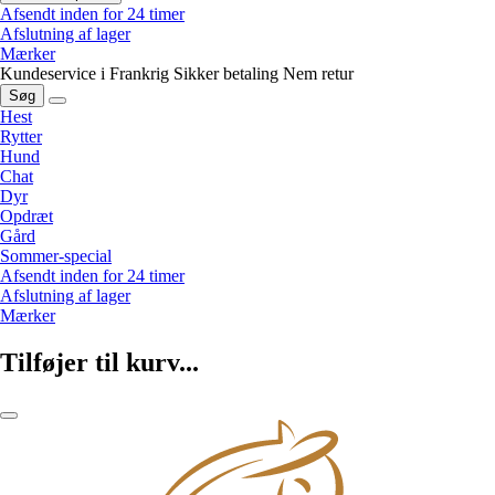
Afsendt inden for 24 timer
Afslutning af lager
Mærker
Kundeservice i Frankrig
Sikker betaling
Nem retur
Søg
Hest
Rytter
Hund
Chat
Dyr
Opdræt
Gård
Sommer-special
Afsendt inden for 24 timer
Afslutning af lager
Mærker
Tilføjer til kurv...