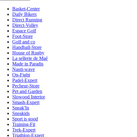
Basket-Center
Daily Bikers
Direct Running
Direct-Volley
Espace Golf
Foot-Store
Golf and co
Handball-Store
House of Rugby
La sellerie de Maé
Made in Paradis
Nauti-wave
On-Fight
Padel-Expert
Pecheur-Store
Pet and Garden
Slowood Interior
Smash-Expert
Sneak'In
Sneakids
Sport is good
Training-Fit
Trek-Expert
Triathlon-Expert