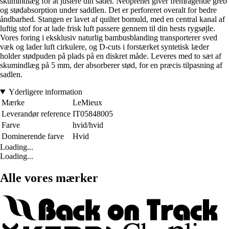
skumindlæg for at justere din sadel. Neoprenet giver fremragende greb
og stødabsorption under saddlen. Det er perforeret overalt for bedre
åndbarhed. Stangen er lavet af quiltet bomuld, med en central kanal af
luftig stof for at lade frisk luft passere gennem til din hests rygsøjle.
Vores foring i eksklusiv naturlig bambusblanding transporterer sved
væk og lader luft cirkulere, og D-cuts i forstærket syntetisk læder
holder stødpuden på plads på en diskret måde. Leveres med to sæt af
skumindlæg på 5 mm, der absorberer stød, for en præcis tilpasning af
sadlen.
Yderligere information
Mærke
LeMieux
Leverandør reference
IT05848005
Farve
hvid/hvid
Dominerende farve
Hvid
Loading...
Loading...
Alle vores mærker