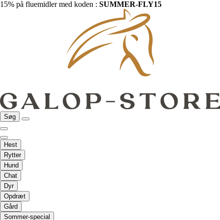
15% på fluemidler med koden :
SUMMER-FLY15
Søg
Hest
Rytter
Hund
Chat
Dyr
Opdræt
Gård
Sommer-special