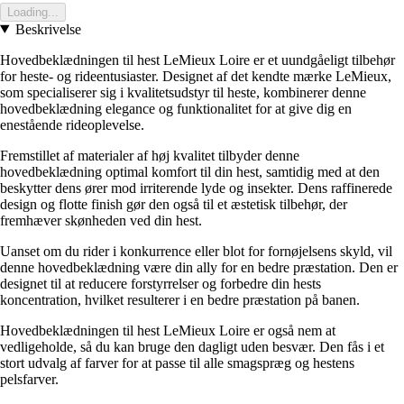
Loading...
Beskrivelse
Hovedbeklædningen til hest LeMieux Loire er et uundgåeligt tilbehør
for heste- og rideentusiaster. Designet af det kendte mærke LeMieux,
som specialiserer sig i kvalitetsudstyr til heste, kombinerer denne
hovedbeklædning elegance og funktionalitet for at give dig en
enestående rideoplevelse.
Fremstillet af materialer af høj kvalitet tilbyder denne
hovedbeklædning optimal komfort til din hest, samtidig med at den
beskytter dens ører mod irriterende lyde og insekter. Dens raffinerede
design og flotte finish gør den også til et æstetisk tilbehør, der
fremhæver skønheden ved din hest.
Uanset om du rider i konkurrence eller blot for fornøjelsens skyld, vil
denne hovedbeklædning være din ally for en bedre præstation. Den er
designet til at reducere forstyrrelser og forbedre din hests
koncentration, hvilket resulterer i en bedre præstation på banen.
Hovedbeklædningen til hest LeMieux Loire er også nem at
vedligeholde, så du kan bruge den dagligt uden besvær. Den fås i et
stort udvalg af farver for at passe til alle smagspræg og hestens
pelsfarver.