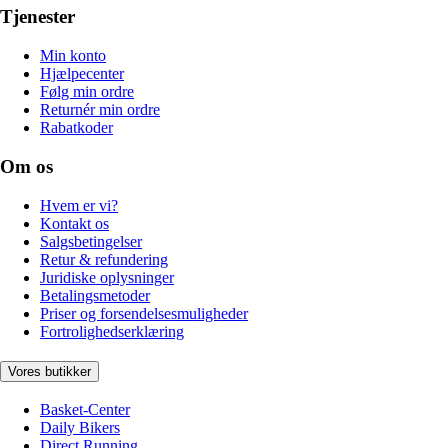
Tjenester
Min konto
Hjælpecenter
Følg min ordre
Returnér min ordre
Rabatkoder
Om os
Hvem er vi?
Kontakt os
Salgsbetingelser
Retur & refundering
Juridiske oplysninger
Betalingsmetoder
Priser og forsendelsesmuligheder
Fortrolighedserklæring
Vores butikker
Basket-Center
Daily Bikers
Direct Running