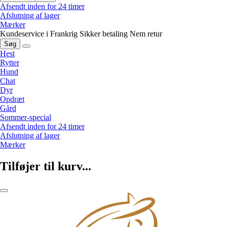
Afsendt inden for 24 timer
Afslutning af lager
Mærker
Kundeservice i Frankrig
Sikker betaling
Nem retur
Søg
Hest
Rytter
Hund
Chat
Dyr
Opdræt
Gård
Sommer-special
Afsendt inden for 24 timer
Afslutning af lager
Mærker
Tilføjer til kurv...