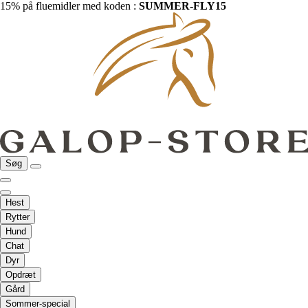
15% på fluemidler med koden :
SUMMER-FLY15
Søg
Hest
Rytter
Hund
Chat
Dyr
Opdræt
Gård
Sommer-special