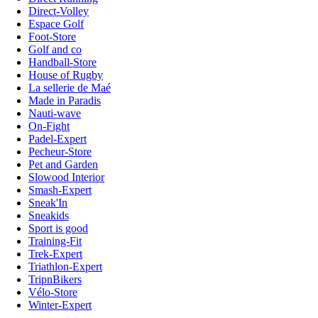
Direct-Volley
Espace Golf
Foot-Store
Golf and co
Handball-Store
House of Rugby
La sellerie de Maé
Made in Paradis
Nauti-wave
On-Fight
Padel-Expert
Pecheur-Store
Pet and Garden
Slowood Interior
Smash-Expert
Sneak'In
Sneakids
Sport is good
Training-Fit
Trek-Expert
Triathlon-Expert
TripnBikers
Vélo-Store
Winter-Expert