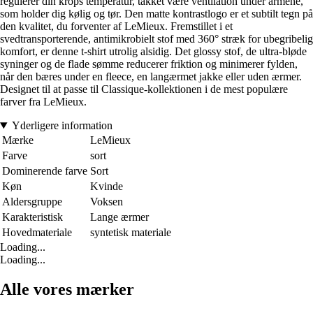
regulerer din krops temperatur, takket være ventilation under armene,
som holder dig kølig og tør. Den matte kontrastlogo er et subtilt tegn på
den kvalitet, du forventer af LeMieux. Fremstillet i et
svedtransporterende, antimikrobielt stof med 360° stræk for ubegribelig
komfort, er denne t-shirt utrolig alsidig. Det glossy stof, de ultra-bløde
syninger og de flade sømme reducerer friktion og minimerer fylden,
når den bæres under en fleece, en langærmet jakke eller uden ærmer.
Designet til at passe til Classique-kollektionen i de mest populære
farver fra LeMieux.
Yderligere information
Mærke
LeMieux
Farve
sort
Dominerende farve
Sort
Køn
Kvinde
Aldersgruppe
Voksen
Karakteristisk
Lange ærmer
Hovedmateriale
syntetisk materiale
Loading...
Loading...
Alle vores mærker