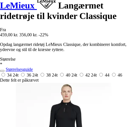
LeMieux
Langærmet
ridetrøje til kvinder Classique
Fra
459,00 kr.
356,00 kr.
-22%
Opdag langærmet ridetøj LeMieux Classique, der kombinerer komfort,
ydeevne og stil til de kræsne ryttere.
Størrelse
*
Størrelsesguide
34
24t
36
24t
38
24t
40
24t
42
24t
44
46
Dette felt er påkrævet