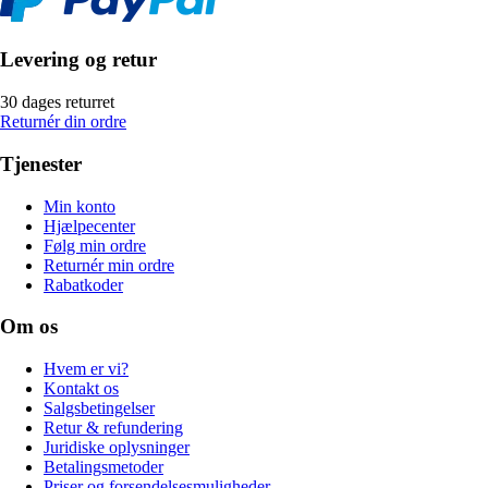
Levering og retur
30 dages returret
Returnér din ordre
Tjenester
Min konto
Hjælpecenter
Følg min ordre
Returnér min ordre
Rabatkoder
Om os
Hvem er vi?
Kontakt os
Salgsbetingelser
Retur & refundering
Juridiske oplysninger
Betalingsmetoder
Priser og forsendelsesmuligheder