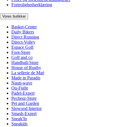
Fortrolighedserklæring
Vores butikker
Basket-Center
Daily Bikers
Direct Running
Direct-Volley
Espace Golf
Foot-Store
Golf and co
Handball-Store
House of Rugby
La sellerie de Maé
Made in Paradis
Nauti-wave
On-Fight
Padel-Expert
Pecheur-Store
Pet and Garden
Slowood Interior
Smash-Expert
Sneak'In
Sneakids