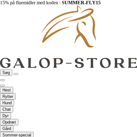
15% på fluemidler med koden :
SUMMER-FLY15
Søg
Hest
Rytter
Hund
Chat
Dyr
Opdræt
Gård
Sommer-special