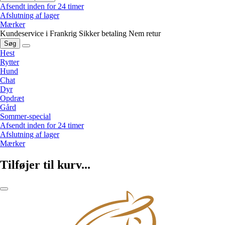
Afsendt inden for 24 timer
Afslutning af lager
Mærker
Kundeservice i Frankrig
Sikker betaling
Nem retur
Søg
Hest
Rytter
Hund
Chat
Dyr
Opdræt
Gård
Sommer-special
Afsendt inden for 24 timer
Afslutning af lager
Mærker
Tilføjer til kurv...