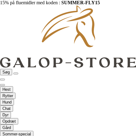
15% på fluemidler med koden :
SUMMER-FLY15
Søg
Hest
Rytter
Hund
Chat
Dyr
Opdræt
Gård
Sommer-special