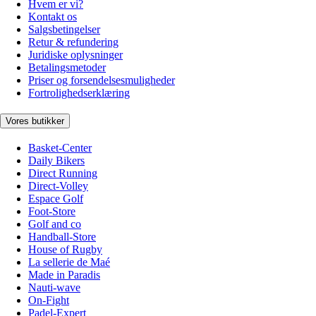
Hvem er vi?
Kontakt os
Salgsbetingelser
Retur & refundering
Juridiske oplysninger
Betalingsmetoder
Priser og forsendelsesmuligheder
Fortrolighedserklæring
Vores butikker
Basket-Center
Daily Bikers
Direct Running
Direct-Volley
Espace Golf
Foot-Store
Golf and co
Handball-Store
House of Rugby
La sellerie de Maé
Made in Paradis
Nauti-wave
On-Fight
Padel-Expert