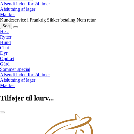
Afsendt inden for 24 timer
Afslutning af lager
Mærker
Kundeservice i Frankrig
Sikker betaling
Nem retur
Søg
Hest
Rytter
Hund
Chat
Dyr
Opdræt
Gård
Sommer-special
Afsendt inden for 24 timer
Afslutning af lager
Mærker
Tilføjer til kurv...