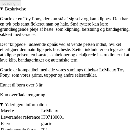
Loading...
Beskrivelse
Gracie er en Toy Pony, der kan stå af sig selv og kan klippes. Den har
en tyk pels samt flokeret man og hale. Små ryttere kan lære
grundlæggende pleje af heste, som klipning, børstning og bandagering,
sikkert med Gracie.
Det "klippede" udseende opnås ved at vende pelsen indad, hvilket
efterligner den naturlige pels hos heste. Sættet inkluderer en legesaks til
at klippe pelsen, en børste, skabeloner og detaljerede instruktioner til at
lave klip, bandageringer og autentiske tern.
Gracie er kompatibel med alle vores samlings tilbehør LeMieux Toy
Pony, som vores grime, tæpper og andre selerartikler.
Egnet til børn over 3 år
Kun overflade rengøring
Yderligere information
Mærke
LeMieux
Leverandør reference
IT07130001
Farve
gracie
Dominerende farve
Blå