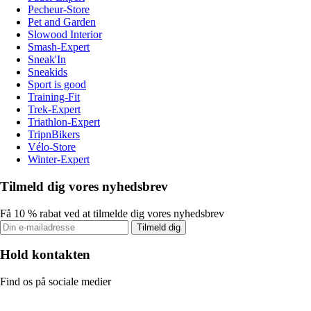
Pecheur-Store
Pet and Garden
Slowood Interior
Smash-Expert
Sneak'In
Sneakids
Sport is good
Training-Fit
Trek-Expert
Triathlon-Expert
TripnBikers
Vélo-Store
Winter-Expert
Tilmeld dig vores nyhedsbrev
Få 10 % rabat ved at tilmelde dig vores nyhedsbrev
Tilmeld dig
Hold kontakten
Find os på sociale medier