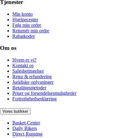
Tjenester
Min konto
Hjælpecenter
Følg min ordre
Returnér min ordre
Rabatkoder
Om os
Hvem er vi?
Kontakt os
Salgsbetingelser
Retur & refundering
Juridiske oplysninger
Betalingsmetoder
Priser og forsendelsesmuligheder
Fortrolighedserklæring
Vores butikker
Basket-Center
Daily Bikers
Direct Running