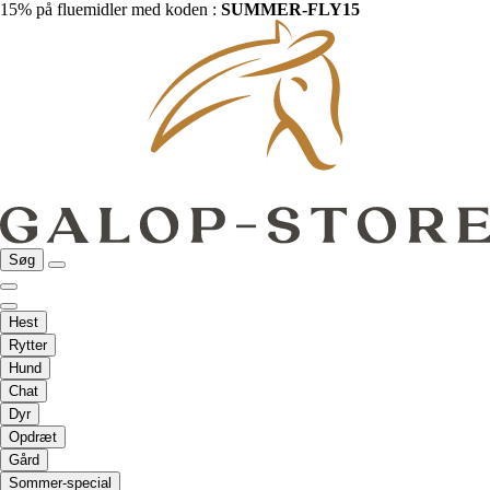
15% på fluemidler med koden :
SUMMER-FLY15
Søg
Hest
Rytter
Hund
Chat
Dyr
Opdræt
Gård
Sommer-special