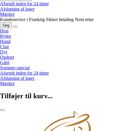
Afsendt inden for 24 timer
Afslutning af lager
Mærker
Kundeservice i Frankrig
Sikker betaling
Nem retur
Søg
Hest
Rytter
Hund
Chat
Dyr
Opdræt
Gård
Sommer-special
Afsendt inden for 24 timer
Afslutning af lager
Mærker
Tilføjer til kurv...