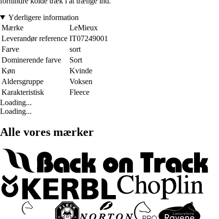
forhindre kolde træk i at trænge ind.
Yderligere information
Mærke
LeMieux
Leverandør reference
IT07249001
Farve
sort
Dominerende farve
Sort
Køn
Kvinde
Aldersgruppe
Voksen
Karakteristisk
Fleece
Loading...
Loading...
Alle vores mærker