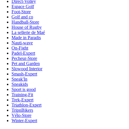
Direct-Volley
Espace Golf
Foot-Store
Golf and co
Handball-Store
House of Rugby
La sellerie de Maé
Made in Paradis
Nauti-wave
On-Fight
Padel-Expert
Pecheur-Store
Pet and Garden
Slowood Interior
Smash-Expert
Sneak'In
Sneakids
Sport is good
Training-Fit
Trek-Expert
Triathlon-Expert
TripnBikers
Vélo-Store
Winter-Expert