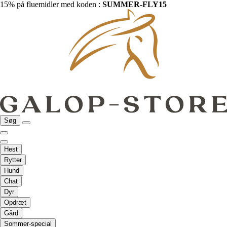
15% på fluemidler med koden :
SUMMER-FLY15
Søg
Hest
Rytter
Hund
Chat
Dyr
Opdræt
Gård
Sommer-special