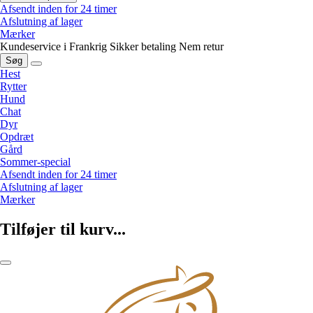
Afsendt inden for 24 timer
Afslutning af lager
Mærker
Kundeservice i Frankrig
Sikker betaling
Nem retur
Søg
Hest
Rytter
Hund
Chat
Dyr
Opdræt
Gård
Sommer-special
Afsendt inden for 24 timer
Afslutning af lager
Mærker
Tilføjer til kurv...