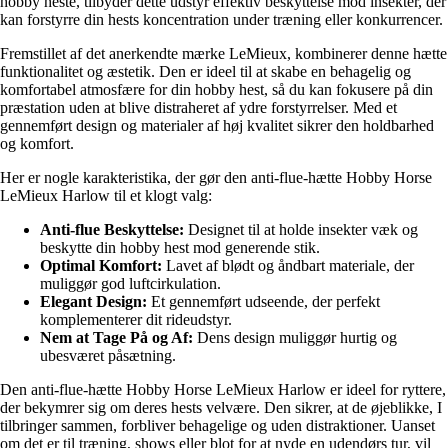
hobby heste, tilbyder dette udstyr effektiv beskyttelse mod insekter, der
kan forstyrre din hests koncentration under træning eller konkurrencer.
Fremstillet af det anerkendte mærke LeMieux, kombinerer denne hætte
funktionalitet og æstetik. Den er ideel til at skabe en behagelig og
komfortabel atmosfære for din hobby hest, så du kan fokusere på din
præstation uden at blive distraheret af ydre forstyrrelser. Med et
gennemført design og materialer af høj kvalitet sikrer den holdbarhed
og komfort.
Her er nogle karakteristika, der gør den anti-flue-hætte Hobby Horse
LeMieux Harlow til et klogt valg:
Anti-flue Beskyttelse:
Designet til at holde insekter væk og
beskytte din hobby hest mod generende stik.
Optimal Komfort:
Lavet af blødt og åndbart materiale, der
muliggør god luftcirkulation.
Elegant Design:
Et gennemført udseende, der perfekt
komplementerer dit rideudstyr.
Nem at Tage På og Af:
Dens design muliggør hurtig og
ubesværet påsætning.
Den anti-flue-hætte Hobby Horse LeMieux Harlow er ideel for ryttere,
der bekymrer sig om deres hests velvære. Den sikrer, at de øjeblikke, I
tilbringer sammen, forbliver behagelige og uden distraktioner. Uanset
om det er til træning, shows eller blot for at nyde en udendørs tur, vil