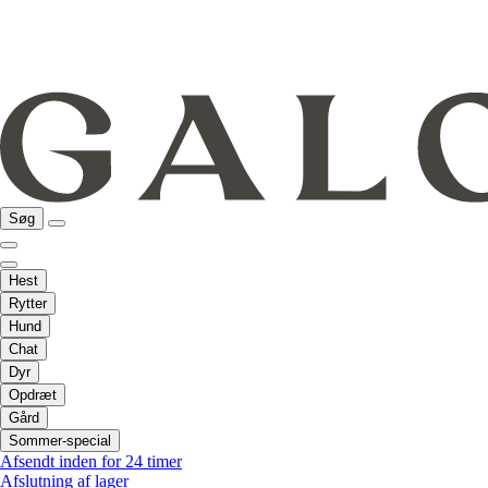
Søg
Hest
Rytter
Hund
Chat
Dyr
Opdræt
Gård
Sommer-special
Afsendt inden for 24 timer
Afslutning af lager