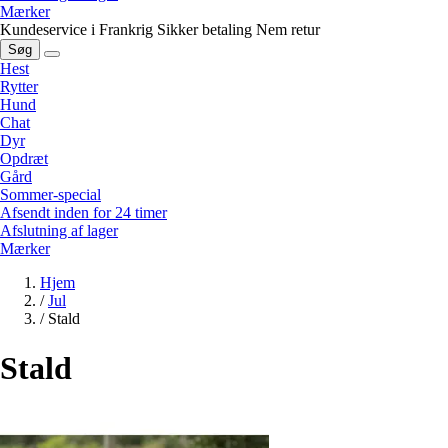
Mærker
Kundeservice i Frankrig
Sikker betaling
Nem retur
Søg
Hest
Rytter
Hund
Chat
Dyr
Opdræt
Gård
Sommer-special
Afsendt inden for 24 timer
Afslutning af lager
Mærker
Hjem
/
Jul
/
Stald
Stald