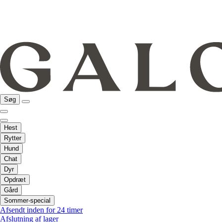
Søg
Hest
Rytter
Hund
Chat
Dyr
Opdræt
Gård
Sommer-special
Afsendt inden for 24 timer
Afslutning af lager