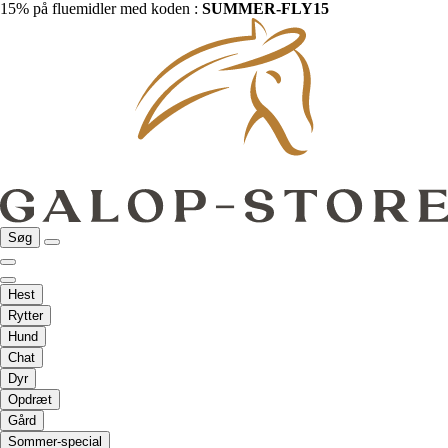
15% på fluemidler med koden :
SUMMER-FLY15
Søg
Hest
Rytter
Hund
Chat
Dyr
Opdræt
Gård
Sommer-special