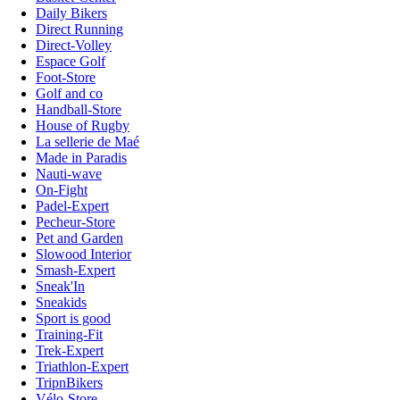
Daily Bikers
Direct Running
Direct-Volley
Espace Golf
Foot-Store
Golf and co
Handball-Store
House of Rugby
La sellerie de Maé
Made in Paradis
Nauti-wave
On-Fight
Padel-Expert
Pecheur-Store
Pet and Garden
Slowood Interior
Smash-Expert
Sneak'In
Sneakids
Sport is good
Training-Fit
Trek-Expert
Triathlon-Expert
TripnBikers
Vélo-Store