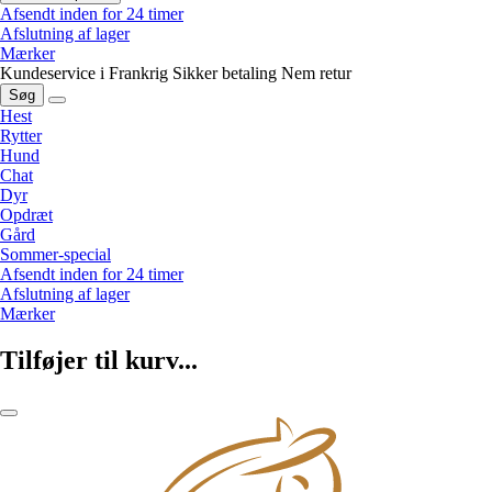
Afsendt inden for 24 timer
Afslutning af lager
Mærker
Kundeservice i Frankrig
Sikker betaling
Nem retur
Søg
Hest
Rytter
Hund
Chat
Dyr
Opdræt
Gård
Sommer-special
Afsendt inden for 24 timer
Afslutning af lager
Mærker
Tilføjer til kurv...