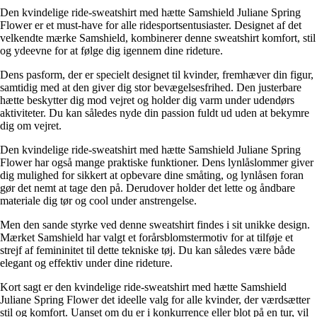
Den kvindelige ride-sweatshirt med hætte Samshield Juliane Spring
Flower er et must-have for alle ridesportsentusiaster. Designet af det
velkendte mærke Samshield, kombinerer denne sweatshirt komfort, stil
og ydeevne for at følge dig igennem dine rideture.
Dens pasform, der er specielt designet til kvinder, fremhæver din figur,
samtidig med at den giver dig stor bevægelsesfrihed. Den justerbare
hætte beskytter dig mod vejret og holder dig varm under udendørs
aktiviteter. Du kan således nyde din passion fuldt ud uden at bekymre
dig om vejret.
Den kvindelige ride-sweatshirt med hætte Samshield Juliane Spring
Flower har også mange praktiske funktioner. Dens lynlåslommer giver
dig mulighed for sikkert at opbevare dine småting, og lynlåsen foran
gør det nemt at tage den på. Derudover holder det lette og åndbare
materiale dig tør og cool under anstrengelse.
Men den sande styrke ved denne sweatshirt findes i sit unikke design.
Mærket Samshield har valgt et forårsblomstermotiv for at tilføje et
strejf af femininitet til dette tekniske tøj. Du kan således være både
elegant og effektiv under dine rideture.
Kort sagt er den kvindelige ride-sweatshirt med hætte Samshield
Juliane Spring Flower det ideelle valg for alle kvinder, der værdsætter
stil og komfort. Uanset om du er i konkurrence eller blot på en tur, vil