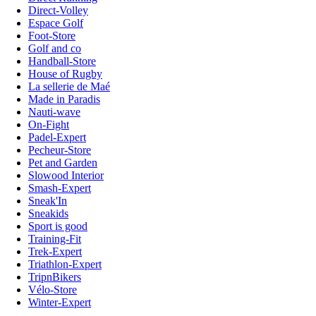
Direct-Volley
Espace Golf
Foot-Store
Golf and co
Handball-Store
House of Rugby
La sellerie de Maé
Made in Paradis
Nauti-wave
On-Fight
Padel-Expert
Pecheur-Store
Pet and Garden
Slowood Interior
Smash-Expert
Sneak'In
Sneakids
Sport is good
Training-Fit
Trek-Expert
Triathlon-Expert
TripnBikers
Vélo-Store
Winter-Expert