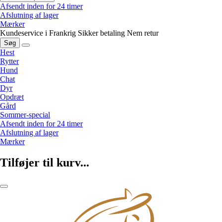
Afsendt inden for 24 timer
Afslutning af lager
Mærker
Kundeservice i Frankrig
Sikker betaling
Nem retur
Søg
Hest
Rytter
Hund
Chat
Dyr
Opdræt
Gård
Sommer-special
Afsendt inden for 24 timer
Afslutning af lager
Mærker
Tilføjer til kurv...