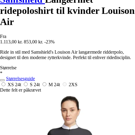
ridepoloshirt til kvinder Louison
Air
Fra
1.113,00 kr.
853,00 kr.
-23%
Ride in stil med Samshield's Louison Air langærmede ridderpolo,
designet til den moderne rytterkvinde. Perfekt til enhver ridedisciplin.
Størrelse
*
Størrelsesguide
XS
24t
S
24t
M
24t
2XS
Dette felt er påkrævet