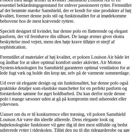
essentiel beklædningsgenstand for enhver passioneret rytter. Fremstillet
af det berømte mærke Samshield, der er kendt for sine produkter af høj
kvalitet, forener denne polo stil og funktionalitet for at imødekomme
behovene hos de mest krævende ryttere.
Specielt designet til kvinder, har denne polo en flatterende og elegant
pasform, der vil fremhæve din silhuet. De lange ærmer giver ekstra
beskyttelse mod vejret, mens den høje krave tilføjer et strejf af
sophistication.
Fremstillet af materialer af høj kvalitet, er poloen Louison Air både let
og åndbar for at sikre optimal komfort under aktivitet. Air Motion
System-teknologien fra Samshield garanterer optimal ventilation for at
lede fugt væk og holde din krop tør, selv på de varmeste sommerdage.
Ud over sit elegante design og sin funktionalitet, har denne polo også
praktiske detaljer som elastiske manchetter for en perfekt pasform og
forstærkede sømme for øget holdbarhed. Du kan derfor nyde denne
polo i mange sæsoner uden at gå på kompromis med udseendet eller
ydeevnen.
Uanset om du er til konkurrence eller træning, vil poloen Samshield
Louison Air være din ideelle allierede. Dens elegante look og
højteknologiske funktioner vil gøre dig til den mest stilfulde og bedst
udstyrede rytter i rideskolen. Tilføj den nu til din ridegarderobe og gør