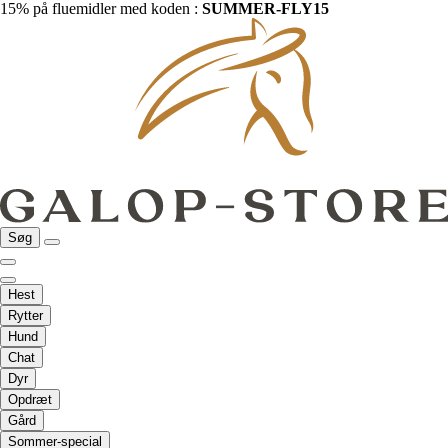
15% på fluemidler med koden :
SUMMER-FLY15
Søg
Hest
Rytter
Hund
Chat
Dyr
Opdræt
Gård
Sommer-special