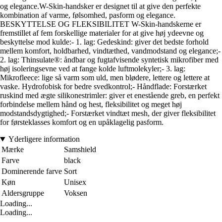
og elegance.W-Skin-handsker er designet til at give den perfekte
kombination af varme, følsomhed, pasform og elegance.
BESKYTTELSE OG FLEKSIBILITET W-Skin-handskerne er
fremstillet af fem forskellige materialer for at give høj ydeevne og
beskyttelse mod kulde:- 1. lag: Gedeskind: giver det bedste forhold
mellem komfort, holdbarhed, vindtæthed, vandmodstand og elegance;-
2. lag: Thinsulate®: åndbar og fugtafvisende syntetisk mikrofiber med
høj isoleringsevne ved at fange kolde luftmolekyler;- 3. lag:
Mikrofleece: lige så varm som uld, men blødere, lettere og lettere at
vaske. Hydrofobisk for bedre svedkontrol;- Håndflade: Forstærket
ruskind med ægte silikonestrimler: giver et enestående greb, en perfekt
forbindelse mellem hånd og hest, fleksibilitet og meget høj
modstandsdygtighed;- Forstærket vindtæt mesh, der giver fleksibilitet
for førsteklasses komfort og en upåklagelig pasform.
Yderligere information
Mærke
Samshield
Farve
black
Dominerende farve
Sort
Køn
Unisex
Aldersgruppe
Voksen
Loading...
Loading...