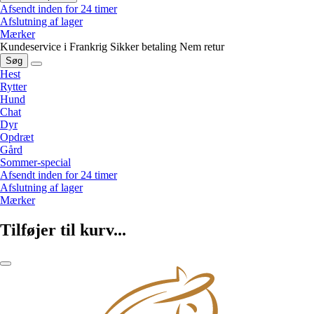
Afsendt inden for 24 timer
Afslutning af lager
Mærker
Kundeservice i Frankrig
Sikker betaling
Nem retur
Søg
Hest
Rytter
Hund
Chat
Dyr
Opdræt
Gård
Sommer-special
Afsendt inden for 24 timer
Afslutning af lager
Mærker
Tilføjer til kurv...