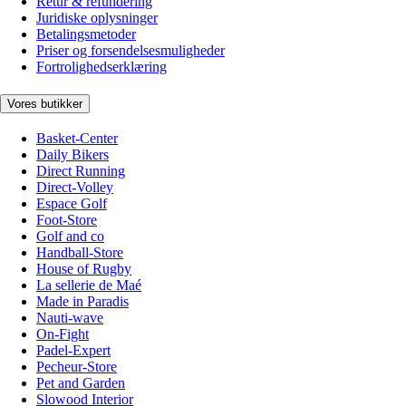
Retur & refundering
Juridiske oplysninger
Betalingsmetoder
Priser og forsendelsesmuligheder
Fortrolighedserklæring
Vores butikker
Basket-Center
Daily Bikers
Direct Running
Direct-Volley
Espace Golf
Foot-Store
Golf and co
Handball-Store
House of Rugby
La sellerie de Maé
Made in Paradis
Nauti-wave
On-Fight
Padel-Expert
Pecheur-Store
Pet and Garden
Slowood Interior