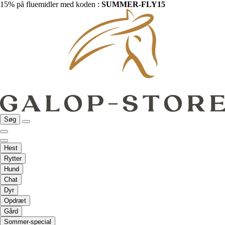
15% på fluemidler med koden :
SUMMER-FLY15
Søg
Hest
Rytter
Hund
Chat
Dyr
Opdræt
Gård
Sommer-special