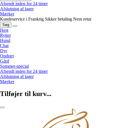
Afsendt inden for 24 timer
Afslutning af lager
Mærker
Kundeservice i Frankrig
Sikker betaling
Nem retur
Søg
Hest
Rytter
Hund
Chat
Dyr
Opdræt
Gård
Sommer-special
Afsendt inden for 24 timer
Afslutning af lager
Mærker
Tilføjer til kurv...