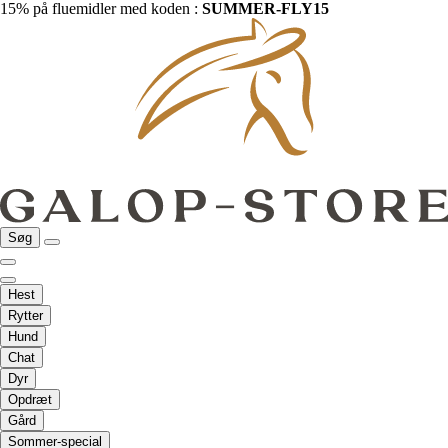
15% på fluemidler med koden :
SUMMER-FLY15
Søg
Hest
Rytter
Hund
Chat
Dyr
Opdræt
Gård
Sommer-special