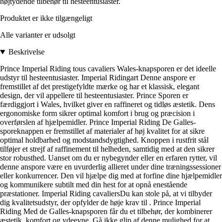
højtydende tilbehør til hesteentusiaster.
Produktet er ikke tilgængeligt
Alle varianter er udsolgt
Beskrivelse
Prince Imperial Riding tous cavaliers Wales-knapsporen er det ideelle
udstyr til hesteentusiaster. Imperial Ridingart Denne anspore er
fremstillet af det prestigefyldte mærke og har et klassisk, elegant
design, der vil appellere til hesteentusiaster. Prince Sporen er
færdiggjort i Wales, hvilket giver en raffineret og tidløs æstetik. Dens
ergonomiske form sikrer optimal komfort i brug og præcision i
overførslen af hjælpemidler. Prince Imperial Riding De Galles-
sporeknappen er fremstillet af materialer af høj kvalitet for at sikre
optimal holdbarhed og modstandsdygtighed. Knoppen i rustfrit stål
tilføjer et strejf af raffinement til helheden, samtidig med at den sikrer
stor robusthed. Uanset om du er nybegynder eller en erfaren rytter, vil
denne anspore være en uvurderlig allieret under dine træningssessioner
eller konkurrencer. Den vil hjælpe dig med at forfine dine hjælpemidler
og kommunikere subtilt med din hest for at opnå enestående
præstationer. Imperial Riding cavaliersDu kan stole på, at vi tilbyder
dig kvalitetsudstyr, der opfylder de høje krav til . Prince Imperial
Riding Med de Galles-knapsporen får du et tilbehør, der kombinerer
æstetik, komfort og ydeevne. Gå ikke glip af denne mulighed for at