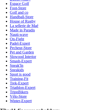
Espace Golf
Foot-Store
Golf and co
Handball-Store
House of Rugby
La sellerie de Maé
Made in Paradis
Nauti-wave
On-Fight
Padel-Expert
Pecheur-Store
Pet and Garden
Slowood Interior
Smash-Expert
Sneak'In
Sneakids
Sport is good
Training-Fit
Trek-Expert
Triathlon-Expert
TripnBikers
Vélo-Store
Winter-Expert