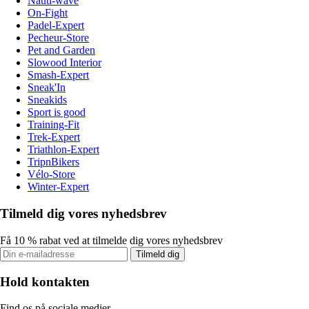
Nauti-wave
On-Fight
Padel-Expert
Pecheur-Store
Pet and Garden
Slowood Interior
Smash-Expert
Sneak'In
Sneakids
Sport is good
Training-Fit
Trek-Expert
Triathlon-Expert
TripnBikers
Vélo-Store
Winter-Expert
Tilmeld dig vores nyhedsbrev
Få 10 % rabat ved at tilmelde dig vores nyhedsbrev
Tilmeld dig
Hold kontakten
Find os på sociale medier