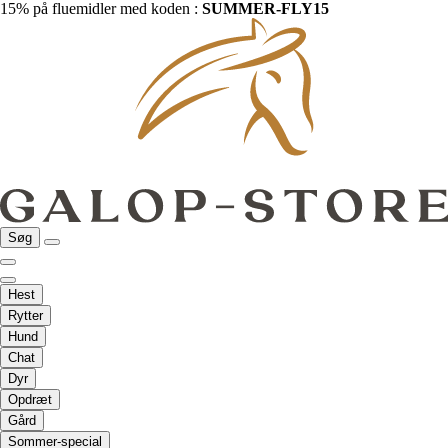
15% på fluemidler med koden :
SUMMER-FLY15
Søg
Hest
Rytter
Hund
Chat
Dyr
Opdræt
Gård
Sommer-special