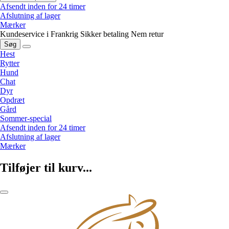
Afsendt inden for 24 timer
Afslutning af lager
Mærker
Kundeservice i Frankrig
Sikker betaling
Nem retur
Søg
Hest
Rytter
Hund
Chat
Dyr
Opdræt
Gård
Sommer-special
Afsendt inden for 24 timer
Afslutning af lager
Mærker
Tilføjer til kurv...