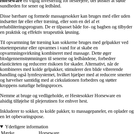
Horseware
en vigtig investering for hesteejere, der ønsker at støtte
sundheden for sener og ledbånd.
Disse bærbare og formede massagesokker kan bruges med eller uden
indsætter før eller efter træning, eller som en del af et
rehabiliteringsprogram. De er tilpasset både for- og bagben og tilbyder
en praktisk og effektiv terapeutisk løsning.
Til opvarmning før træning kan sokkerne bruges med gelpakker ved
stuetemperatur eller opvarmes i vand for at skabe en
opvarmningsvirkning kombineret med massage. Dette øger
blodgennemstrømningen til senerne og ledbåndene, forbedrer
elasticiteten og reducerer risikoen for skader. Alternativt, når de
kombineres med kolde gelpakker, stimulerer den blide vibrerende
handling også lymfesystemet, hvilket hjælper med at reducere smerter
og hævelser samtidig med at cirkulationen forbedres og støtter
kroppens naturlige helingsproces.
Nemme at bruge og vedligeholde, er Hestesokker Horseware en
alsidig tilføjelse til plejerutinen for enhver hest.
Inkluderer to sokker, to kolde pakker, to massagepaneler, en oplader og
en let opbevaringspose.
Yderligere information
Mærke
Horseware