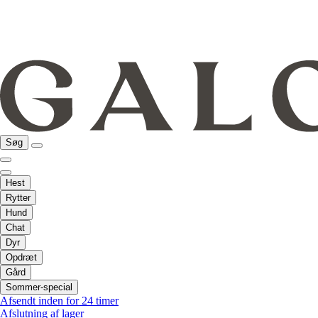
Søg
Hest
Rytter
Hund
Chat
Dyr
Opdræt
Gård
Sommer-special
Afsendt inden for 24 timer
Afslutning af lager